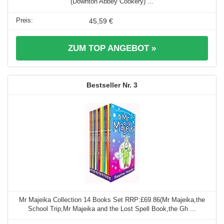
(Downton Abbey Cookery) ...
45,59 €
ZUM TOP ANGEBOT »
3
Mr Majeika Collection 14 Books Set RRP:£69.86(Mr Majeika,the
School Trip,Mr Majeika and the Lost Spell Book,the Gh ...