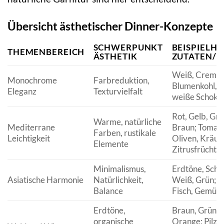
Übersicht ästhetischer Dinner-Konzepte
SCHWERPUNKT
BEISPIELH
THEMENBEREICH
ÄSTHETIK
ZUTATEN/F
Weiß, Creme, 
Monochrome
Farbreduktion,
Blumenkohl, F
Eleganz
Texturvielfalt
weiße Schoko
Rot, Gelb, Grü
Warme, natürliche
Mediterrane
Braun; Tomate
Farben, rustikale
Leichtigkeit
Oliven, Kräute
Elemente
Zitrusfrüchte
Minimalismus,
Erdtöne, Schw
Asiatische Harmonie
Natürlichkeit,
Weiß, Grün; Re
Balance
Fisch, Gemüse
Erdtöne,
Braun, Grün, R
organische
Orange; Pilze,