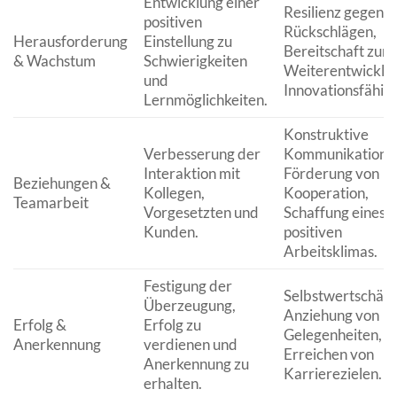
Entwicklung einer
Resilienz gegenü
positiven
Rückschlägen,
Herausforderung
Einstellung zu
Bereitschaft zur
& Wachstum
Schwierigkeiten
Weiterentwicklu
und
Innovationsfähigk
Lernmöglichkeiten.
Konstruktive
Verbesserung der
Kommunikation,
Interaktion mit
Förderung von
Beziehungen &
Kollegen,
Kooperation,
Teamarbeit
Vorgesetzten und
Schaffung eines
Kunden.
positiven
Arbeitsklimas.
Festigung der
Selbstwertschätz
Überzeugung,
Anziehung von
Erfolg &
Erfolg zu
Gelegenheiten,
Anerkennung
verdienen und
Erreichen von
Anerkennung zu
Karrierezielen.
erhalten.