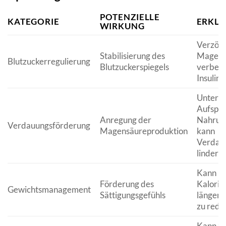
POTENZIELLE
KATEGORIE
ERKL
WIRKUNG
Verzöge
Stabilisierung des
Magene
Blutzuckerregulierung
Blutzuckerspiegels
verbess
Insuline
Unterst
Aufspal
Anregung der
Nahrung
Verdauungsförderung
Magensäureproduktion
kann
Verdau
lindern.
Kann he
Förderung des
Kalorie
Gewichtsmanagement
Sättigungsgefühls
längere
zu redu
Kann zu