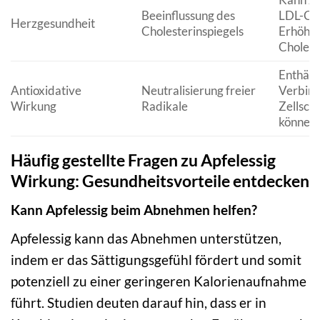
Beeinflussung des
LDL-Cho
Herzgesundheit
Cholesterinspiegels
Erhöhu
Cholest
Enthält
Antioxidative
Neutralisierung freier
Verbind
Wirkung
Radikale
Zellsch
können.
Häufig gestellte Fragen zu Apfelessig
Wirkung: Gesundheitsvorteile entdecken
Kann Apfelessig beim Abnehmen helfen?
Apfelessig kann das Abnehmen unterstützen,
indem er das Sättigungsgefühl fördert und somit
potenziell zu einer geringeren Kalorienaufnahme
führt. Studien deuten darauf hin, dass er in