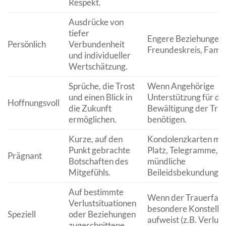
Respekt.
Ausdrücke von
tiefer
Engere Beziehungen,
Persönlich
Verbundenheit
Freundeskreis, Famili
und individueller
Wertschätzung.
Sprüche, die Trost
Wenn Angehörige
und einen Blick in
Unterstützung für di
Hoffnungsvoll
die Zukunft
Bewältigung der Tra
ermöglichen.
benötigen.
Kurze, auf den
Kondolenzkarten mit
Punkt gebrachte
Platz, Telegramme,
Prägnant
Botschaften des
mündliche
Mitgefühls.
Beileidsbekundungen
Auf bestimmte
Wenn der Trauerfall 
Verlustsituationen
besondere Konstellat
Speziell
oder Beziehungen
aufweist (z.B. Verlust
zugeschnittene