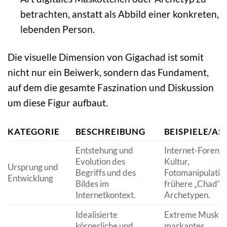
betrachten, anstatt als Abbild einer konkreten,
lebenden Person.
Die visuelle Dimension von Gigachad ist somit
nicht nur ein Beiwerk, sondern das Fundament,
auf dem die gesamte Faszination und Diskussion
um diese Figur aufbaut.
KATEGORIE
BESCHREIBUNG
BEISPIELE/AS
Entstehung und
Internet-Foren,
Evolution des
Kultur,
Ursprung und
Begriffs und des
Fotomanipulation
Entwicklung
Bildes im
frühere „Chad“-
Internetkontext.
Archetypen.
Idealisierte
Extreme Muskula
körperliche und
markantes