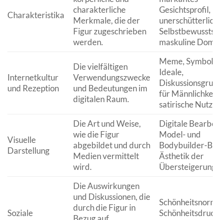
charakterliche
Gesichtsprofil,
Charakteristika
Merkmale, die der
unerschütterlich
Figur zugeschrieben
Selbstbewusstsei
werden.
maskuline Domin
Meme, Symbol f
Die vielfältigen
Ideale,
Internetkultur
Verwendungszwecke
Diskussionsgrun
und Rezeption
und Bedeutungen im
für Männlichkeits
digitalen Raum.
satirische Nutzu
Die Art und Weise,
Digitale Bearbei
wie die Figur
Model- und
Visuelle
abgebildet und durch
Bodybuilder-Bild
Darstellung
Medien vermittelt
Ästhetik der
wird.
Übersteigerung.
Die Auswirkungen
und Diskussionen, die
Schönheitsnorme
durch die Figur in
Soziale
Schönheitsdruck
Bezug auf