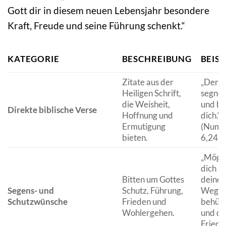
Gott dir in diesem neuen Lebensjahr besondere
Kraft, Freude und seine Führung schenkt.“
KATEGORIE
BESCHREIBUNG
BEISP
Zitate aus der
„Der 
Heiligen Schrift,
segne 
die Weisheit,
und be
Direkte biblische Verse
Hoffnung und
dich.“
Ermutigung
(Nume
bieten.
6,24)
„Möge
dich au
Bitten um Gottes
deinen
Segens- und
Schutz, Führung,
Wege
Schutzwünsche
Frieden und
behüt
Wohlergehen.
und di
Friede