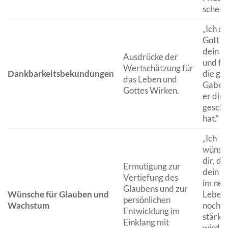
schenk
„Ich d
Gott f
dein L
Ausdrücke der
und für
Wertschätzung für
Dankbarkeitsbekundungen
die gu
das Leben und
Gaben,
Gottes Wirken.
er dir
gesche
hat.“
„Ich
wünsc
dir, da
Ermutigung zur
dein G
Vertiefung des
im neu
Glaubens und zur
Wünsche für Glauben und
Lebens
persönlichen
Wachstum
noch
Entwicklung im
stärke
Einklang mit
wird u