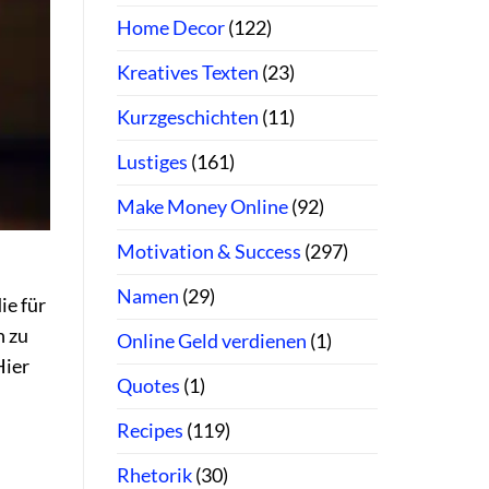
Home Decor
(122)
Kreatives Texten
(23)
Kurzgeschichten
(11)
Lustiges
(161)
Make Money Online
(92)
Motivation & Success
(297)
Namen
(29)
ie für
n zu
Online Geld verdienen
(1)
Hier
Quotes
(1)
Recipes
(119)
Rhetorik
(30)