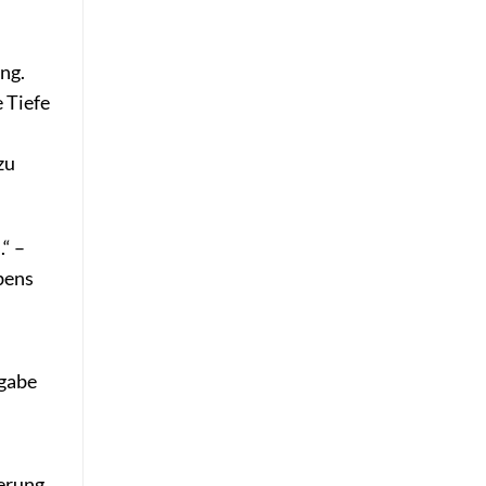
ng.
 Tiefe
zu
.“ –
bens
ngabe
derung