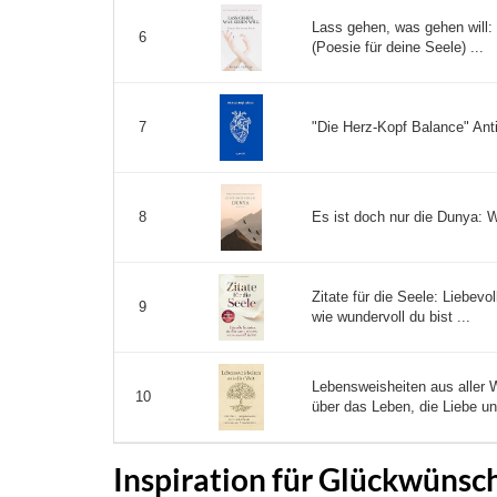
Lass gehen, was gehen will:
6
(Poesie für deine Seele) ...
"Die Herz-Kopf Balance" Anti
7
Es ist doch nur die Dunya: Wo
8
Zitate für die Seele: Liebevo
9
wie wundervoll du bist ...
Lebensweisheiten aus aller W
10
über das Leben, die Liebe un
Inspiration für Glückwünsch