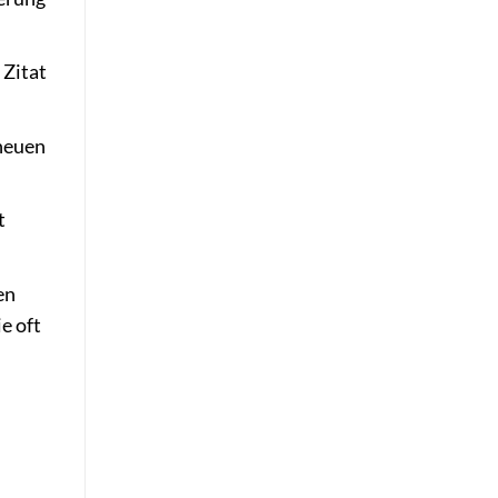
 Zitat
 neuen
t
en
e oft