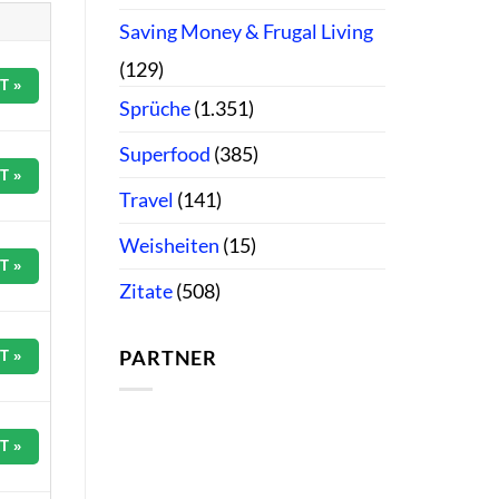
Saving Money & Frugal Living
(129)
T »
Sprüche
(1.351)
Superfood
(385)
T »
Travel
(141)
Weisheiten
(15)
T »
Zitate
(508)
PARTNER
T »
T »