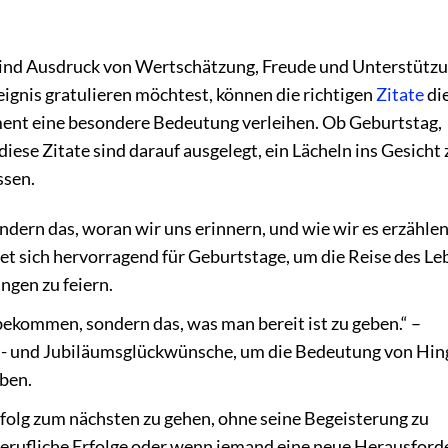
sind Ausdruck von Wertschätzung, Freude und Unterstützu
nis gratulieren möchtest, können die richtigen
Zitate
die
ent eine besondere Bedeutung verleihen. Ob Geburtstag,
diese Zitate sind darauf ausgelegt, ein Lächeln ins Gesicht 
ssen.
ondern das, woran wir uns erinnern, und wie wir es erzählen
et sich hervorragend für Geburtstage, um die Reise des Le
gen zu feiern.
 bekommen, sondern das, was man bereit ist zu geben.“ –
ts- und Jubiläumsglückwünsche, um die Bedeutung von Hi
ben.
erfolg zum nächsten zu gehen, ohne seine Begeisterung zu
r berufliche Erfolge oder wenn jemand eine neue Herausfor