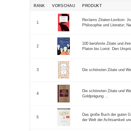
RANK
VORSCHAU
PRODUKT
Reclams Zitaten-Lexikon: Jo
1
Philosophie und Literatur; N
100 berühmte Zitate und ihr
2
Platon bis Loriot. Den Ursp
Die schönsten Zitate und Wei
3
Die schönsten Zitate und Wei
4
Goldprägung ...
Das große Buch der guten G
5
der Welt der Achtsamkeit und