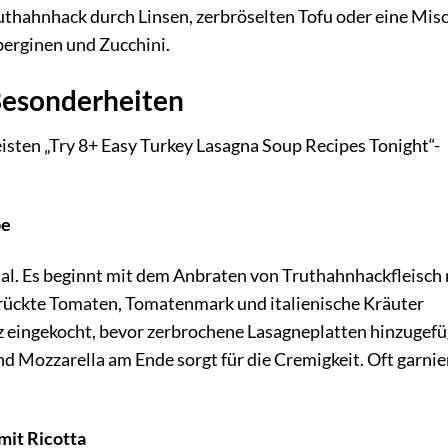
uthahnhack durch Linsen, zerbröselten Tofu oder eine Mis
erginen und Zucchini.
Besonderheiten
isten „Try 8+ Easy Turkey Lasagna Soup Recipes Tonight“-
pe
inal. Es beginnt mit dem Anbraten von Truthahnhackfleisch
ückte Tomaten, Tomatenmark und italienische Kräuter
z eingekocht, bevor zerbrochene Lasagneplatten hinzugefü
und Mozzarella am Ende sorgt für die Cremigkeit. Oft garnie
mit Ricotta