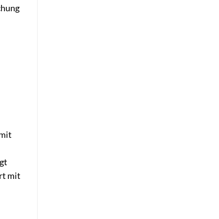
chung
 mit
gt
rt mit