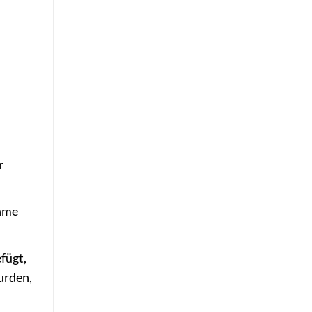
r
ehme
fügt,
urden,