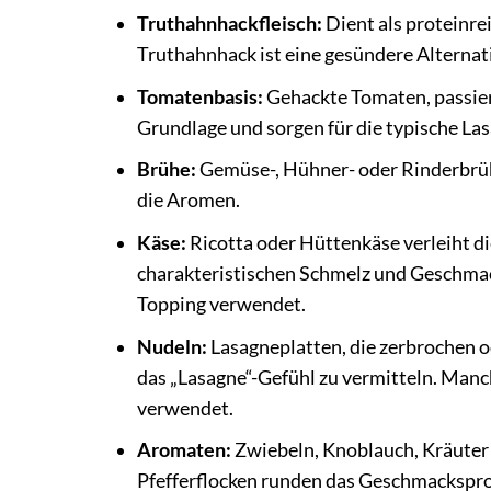
Truthahnhackfleisch:
Dient als proteinre
Truthahnhack ist eine gesündere Alternat
Tomatenbasis:
Gehackte Tomaten, passie
Grundlage und sorgen für die typische La
Brühe:
Gemüse-, Hühner- oder Rinderbrühe 
die Aromen.
Käse:
Ricotta oder Hüttenkäse verleiht d
charakteristischen Schmelz und Geschmac
Topping verwendet.
Nudeln:
Lasagneplatten, die zerbrochen o
das „Lasagne“-Gefühl zu vermitteln. Man
verwendet.
Aromaten:
Zwiebeln, Knoblauch, Kräuter 
Pfefferflocken runden das Geschmacksprof