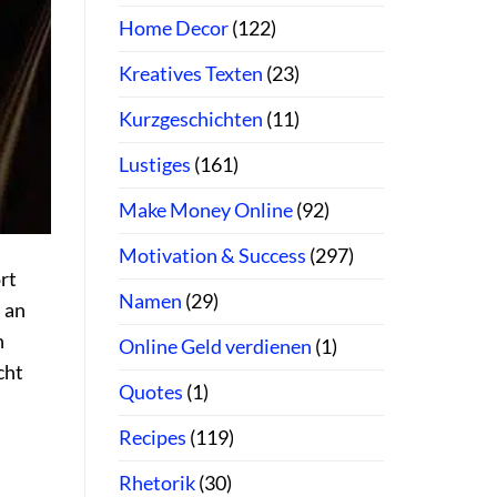
Home Decor
(122)
Kreatives Texten
(23)
Kurzgeschichten
(11)
Lustiges
(161)
Make Money Online
(92)
Motivation & Success
(297)
rt
Namen
(29)
h an
h
Online Geld verdienen
(1)
cht
Quotes
(1)
Recipes
(119)
Rhetorik
(30)