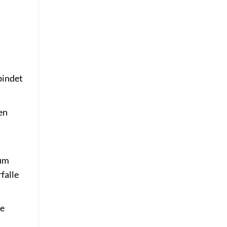
bindet
en
 um
falle
te