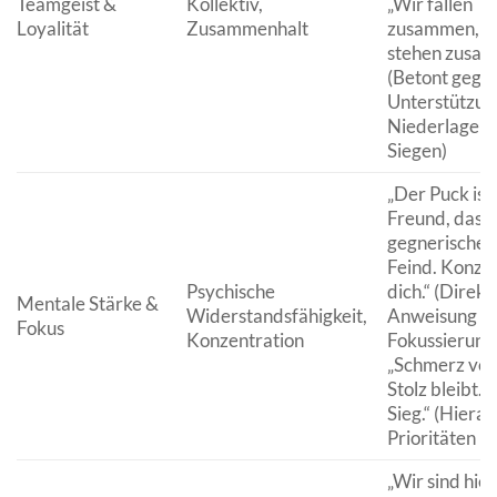
Teamgeist &
Kollektiv,
„Wir fallen
Loyalität
Zusammenhalt
zusammen, w
stehen zusam
(Betont gegen
Unterstützung
Niederlagen 
Siegen)
„Der Puck ist
Freund, das
gegnerische T
Feind. Konzen
Psychische
dich.“ (Direkt
Mentale Stärke &
Widerstandsfähigkeit,
Anweisung z
Fokus
Konzentration
Fokussierung
„Schmerz ver
Stolz bleibt. 
Sieg.“ (Hierar
Prioritäten im
„Wir sind hier