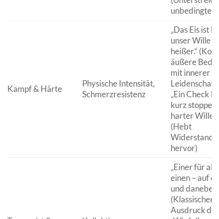
unbedingten 
„Das Eis ist ka
unser Wille is
heißer.“ (Kont
äußere Bedi
mit innerer
Physische Intensität,
Leidenschaft
Kampf & Härte
Schmerzresistenz
„Ein Check ka
kurz stoppen,
harter Wille n
(Hebt
Widerstandsf
hervor)
„Einer für alle
einen – auf d
und daneben.
(Klassischer
Ausdruck der 