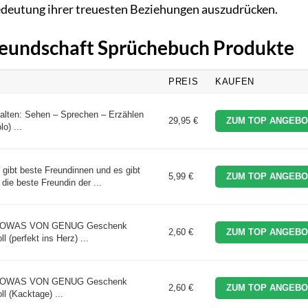
edeutung ihrer treuesten Beziehungen auszudrücken.
Freundschaft Sprüchebuch Produkte
PREIS
KAUFEN
talten: Sehen – Sprechen – Erzählen
29,95 €
ZUM TOP ANGEBO
o) ...
 gibt beste Freundinnen und es gibt
5,99 €
ZUM TOP ANGEBO
die beste Freundin der ...
st SOWAS VON GENUG Geschenk
2,60 €
ZUM TOP ANGEBO
l (perfekt ins Herz) ...
st SOWAS VON GENUG Geschenk
2,60 €
ZUM TOP ANGEBO
ll (Kacktage) ...