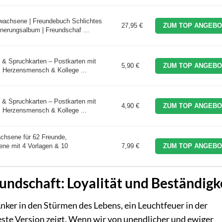
wachsene | Freundebuch Schlichtes
27,95 €
ZUM TOP ANGEBO
nnerungsalbum | Freundschaf ...
 & Spruchkarten – Postkarten mit
5,90 €
ZUM TOP ANGEBO
, Herzensmensch & Kollege ...
 & Spruchkarten – Postkarten mit
4,90 €
ZUM TOP ANGEBO
, Herzensmensch & Kollege ...
hsene für 62 Freunde,
ne mit 4 Vorlagen & 10
7,99 €
ZUM TOP ANGEBO
ndschaft: Loyalität und Beständigk
 Anker in den Stürmen des Lebens, ein Leuchtfeuer in der
este Version zeigt. Wenn wir von unendlicher und ewiger