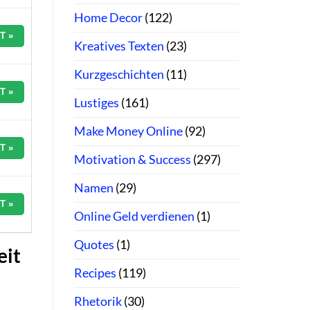
Home Decor
(122)
T »
Kreatives Texten
(23)
Kurzgeschichten
(11)
T »
Lustiges
(161)
Make Money Online
(92)
T »
Motivation & Success
(297)
Namen
(29)
T »
Online Geld verdienen
(1)
Quotes
(1)
eit
Recipes
(119)
Rhetorik
(30)