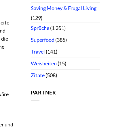
Saving Money & Frugal Living
(129)
Seite
Sprüche
(1.351)
und
 die
Superfood
(385)
me
Travel
(141)
Weisheiten
(15)
Zitate
(508)
PARTNER
wäre
ner und