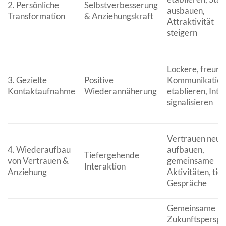
2. Persönliche
Selbstverbesserung
ausbauen,
Transformation
& Anziehungskraft
Attraktivität
steigern
Lockere, freund
3. Gezielte
Positive
Kommunikation
Kontaktaufnahme
Wiederannäherung
etablieren, Inte
signalisieren
Vertrauen neu
4. Wiederaufbau
aufbauen,
Tiefergehende
von Vertrauen &
gemeinsame
Interaktion
Anziehung
Aktivitäten, tie
Gespräche
Gemeinsame
Zukunftsperspe