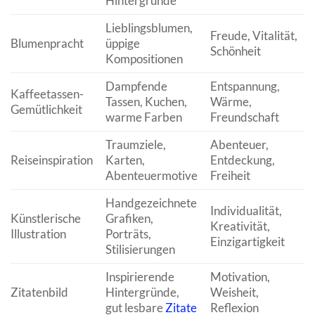
Hintergründe
Lieblingsblumen,
Freude, Vitalität,
Blumenpracht
üppige
Schönheit
Kompositionen
Dampfende
Entspannung,
Kaffeetassen-
Tassen, Kuchen,
Wärme,
Gemütlichkeit
warme Farben
Freundschaft
Traumziele,
Abenteuer,
Reiseinspiration
Karten,
Entdeckung,
Abenteuermotive
Freiheit
Handgezeichnete
Individualität,
Künstlerische
Grafiken,
Kreativität,
Illustration
Porträts,
Einzigartigkeit
Stilisierungen
Inspirierende
Motivation,
Zitatenbild
Hintergründe,
Weisheit,
gut lesbare
Zitate
Reflexion