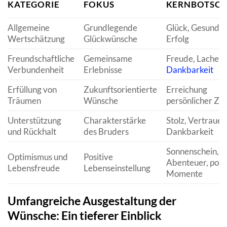
KATEGORIE
FOKUS
KERNBOTSCH
Allgemeine
Grundlegende
Glück, Gesundhe
Wertschätzung
Glückwünsche
Erfolg
Freundschaftliche
Gemeinsame
Freude, Lachen,
Verbundenheit
Erlebnisse
Dankbarkeit
Erfüllung von
Zukunftsorientierte
Erreichung
Träumen
Wünsche
persönlicher Zie
Unterstützung
Charakterstärke
Stolz, Vertrauen
und Rückhalt
des Bruders
Dankbarkeit
Sonnenschein,
Optimismus und
Positive
Abenteuer, posi
Lebensfreude
Lebenseinstellung
Momente
Umfangreiche Ausgestaltung der
Wünsche: Ein tieferer Einblick