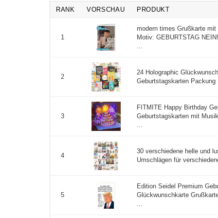
RANK
VORSCHAU
PRODUKT
modern times Grußkarte mit
Motiv: GEBURTSTAG NEIN!!!
1
...
24 Holographic Glückwunsch
2
Geburtstagskarten Packung 
FITMITE Happy Birthday Ge
Geburtstagskarten mit Musi
3
...
30 verschiedene helle und l
4
Umschlägen für verschiedene
Edition Seidel Premium Geb
Glückwunschkarte Grußkarte
5
...