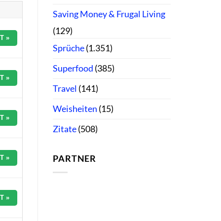
Saving Money & Frugal Living
(129)
T »
Sprüche
(1.351)
Superfood
(385)
T »
Travel
(141)
Weisheiten
(15)
T »
Zitate
(508)
PARTNER
T »
T »