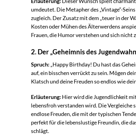
Erläuterung:
Dieser Wunsch spielt charmant 
umdeutet. Die Metapher des „Vintage“-Seins 
zugleich. Der Zusatz mit dem „teuer in der Wa
Kosten oder Mühen des Älterwerdens anspielt,
Frauen, die Humor verstehen und sich nicht 
2. Der „Geheimnis des Jugendwah
Spruch:
„Happy Birthday! Du hast das Geheimn
auf, ein bisschen verrückt zu sein. Mögen d
Klatsch und deine Freuden so endlos wie dein
Erläuterung:
Hier wird die Jugendlichkeit mit 
lebensfroh verstanden wird. Die Vergleiche 
endlose Freuden, die mit der typischen Tende
perfekt für die lebenslustige Freundin, die d
schlägt.