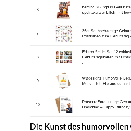
bentino 3D-PopUp Geburtsta
6
spektakulärer Effekt mit bew
36er Set hochwertige Gebur
7
Postkarten zum Geburtstag –
Edition Seidel Set 12 exklu
Geburtstagskarten mit Umsch
8
...
WBdesignz Humorvolle Gebur
9
Motiv - „Ich Flip aus du hast
PräsenteEnte Lustige Gebur
10
Umschlag – Happy Birthday 
Die Kunst des humorvollen 