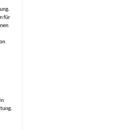
gung.
n für
nnen
von
in
rtung.