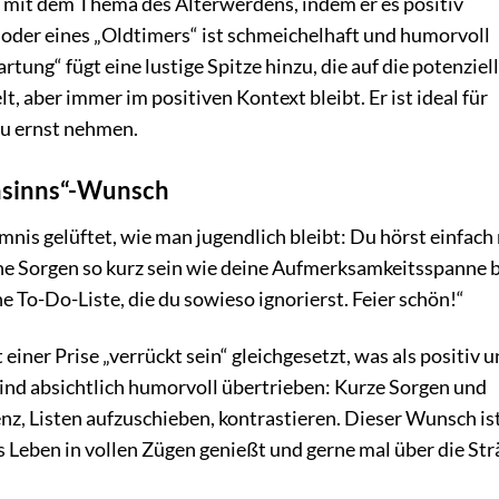
mit dem Thema des Älterwerdens, indem er es positiv
oder eines „Oldtimers“ ist schmeichelhaft und humorvoll
rtung“ fügt eine lustige Spitze hinzu, die auf die potenziel
 aber immer im positiven Kontext bleibt. Er ist ideal für
zu ernst nehmen.
nsinns“-Wunsch
is gelüftet, wie man jugendlich bleibt: Du hörst einfach 
eine Sorgen so kurz sein wie deine Aufmerksamkeitsspanne 
e To-Do-Liste, die du sowieso ignorierst. Feier schön!“
einer Prise „verrückt sein“ gleichgesetzt, was als positiv 
sind absichtlich humorvoll übertrieben: Kurze Sorgen und
nz, Listen aufzuschieben, kontrastieren. Dieser Wunsch is
as Leben in vollen Zügen genießt und gerne mal über die St