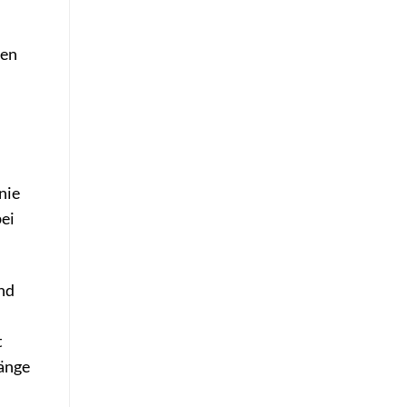
len
nie
bei
und
t
ränge