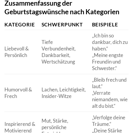
Zusammenfassung der
Geburtstagswünsche nach Kategorien
KATEGORIE
SCHWERPUNKT
BEISPIELE
„Ich bin so
Tiefe
dankbar, dich zu
Liebevoll &
Verbundenheit,
haben.“
Persönlich
Dankbarkeit,
„Meine engste
Wertschätzung
Freundin und
Schwester.“
„Bleib frech und
laut.“
Humorvoll &
Lachen, Leichtigkeit,
„Verrate
Frech
Insider-Witze
niemandem, wie
alt du bist.“
„Verfolge deine
Mut, Stärke,
Inspirierend &
Träume.“
persönliche
Motivierend
„Deine Stärke