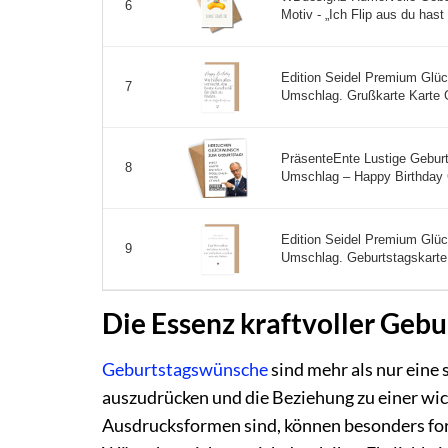
6
Motiv - „Ich Flip aus du hast
Edition Seidel Premium Glü
7
Umschlag. Grußkarte Karte G
PräsenteEnte Lustige Gebur
8
Umschlag – Happy Birthday 
Edition Seidel Premium Glü
9
Umschlag. Geburtstagskarte 
Die Essenz kraftvoller Geb
Geburtstagswünsche
sind mehr als nur eine 
auszudrücken und die Beziehung zu einer wich
Ausdrucksformen sind, können besonders fo