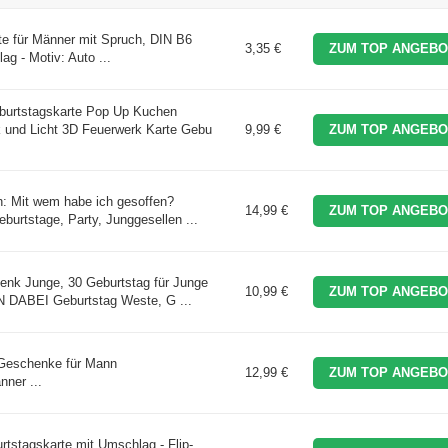
te für Männer mit Spruch, DIN B6
3,35 €
ZUM TOP ANGEBO
ag - Motiv: Auto ...
burtstagskarte Pop Up Kuchen
k und Licht 3D Feuerwerk Karte Gebu
9,99 €
ZUM TOP ANGEBO
h: Mit wem habe ich gesoffen?
14,99 €
ZUM TOP ANGEBO
burtstage, Party, Junggesellen ...
enk Junge, 30 Geburtstag für Junge
10,99 €
ZUM TOP ANGEBO
 DABEI Geburtstag Weste, G ...
 Geschenke für Mann
12,99 €
ZUM TOP ANGEBO
ner ...
tstagskarte mit Umschlag - Flip-