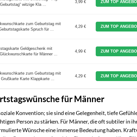
3,99 €
ZUM TOP ANGEBO
 Geburtstag“ witzige Kla ...
ckwunschkarte zum Geburtstag mit
4,29 €
ZUM TOP ANGEBO
eburtstagskarte Spruch für ...
tstagskarte Geldgeschenk mit
4,99 €
ZUM TOP ANGEBO
Glückwunschkarte für Männer ...
ckwunschkarte zum Geburtstag mit
4,29 €
ZUM TOP ANGEBO
Grußkarte Karte Klappkarte ...
urtstagswünsche für Männer
soziale Konvention; sie sind eine Gelegenheit, tiefe Gefühl
tigen Person zu stärken. Für Männer, die oft subtiler in ih
rmulierte Wünsche eine immense Bedeutung haben. Kraft