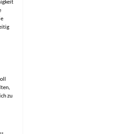
igkeit
e
ie
itig
oll
lten,
ich zu
du