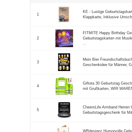
KE - Lustige Geburtstagskar
1
Klappkarte, Inklusive Umschl
FITMITE Happy Birthday Ge
Geburtstagskarten mit Musi
2
...
Mein Bier Freundschaftsbuc
3
Geschenkidee für Männer, Ge
Giftota 30 Geburtstag Gesch
4
mit Grußkarten, WIR WAREN
CheersLife Armband Herren
5
Geburtstagsgeschenk für Män
WBdesignz Humorvolle Gebur