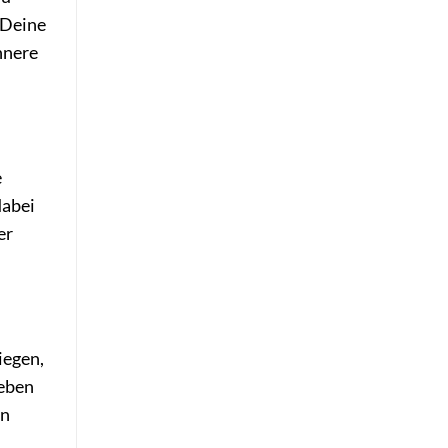
 Deine
innere
e
dabei
er
iegen,
geben
in