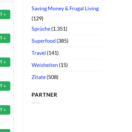
Saving Money & Frugal Living
T »
(129)
Sprüche
(1.351)
T »
Superfood
(385)
Travel
(141)
T »
Weisheiten
(15)
Zitate
(508)
T »
PARTNER
T »