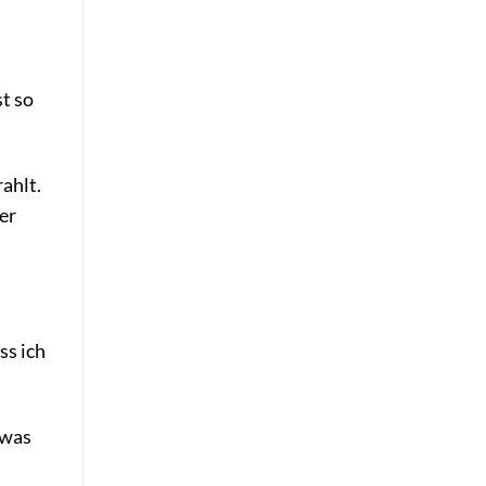
t so
ahlt.
er
ss ich
twas