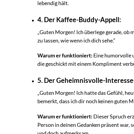
lebendig hält.
4. Der Kaffee-Buddy-Appell:
„Guten Morgen! Ich überlege gerade, ob m
zu lassen, wie wenn ich dich sehe.“
Warum er funktioniert:
Eine humorvolle u
die geschickt mit einem Kompliment verbu
5. Der Geheimnisvolle-Interess
„Guten Morgen! Ich hatte das Gefühl, heu
bemerkt, dass ich dir noch keinen guten 
Warum er funktioniert:
Dieser Spruch erz
Person in deinen Gedanken präsent war, so
und doch aufmerksam.