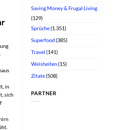
Saving Money & Frugal Living
(129)
hr
Sprüche
(1.351)
Superfood
(385)
kung
Travel
(141)
s
Weisheiten
(15)
inaus
Zitate
(508)
t, in
PARTNER
, sich
f
hirn
öht.