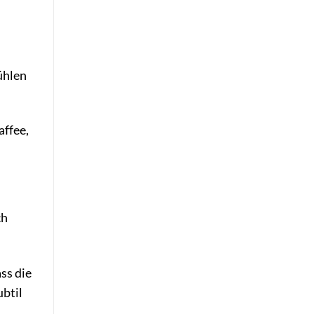
ühlen
affee,
.
ch
ss die
ubtil