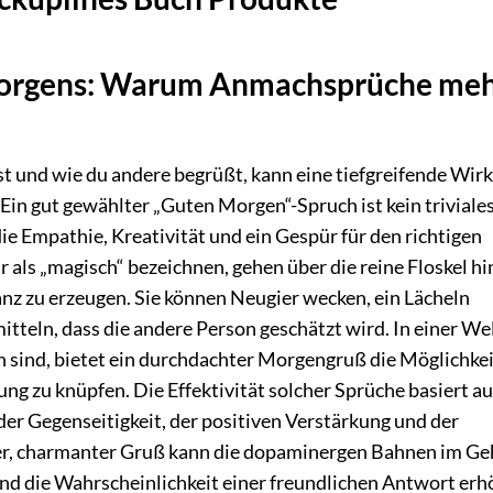
Morgens: Warum Anmachsprüche me
st und wie du andere begrüßt, kann eine tiefgreifende Wir
Ein gut gewählter „Guten Morgen“-Spruch ist kein triviale
e Empathie, Kreativität und ein Gespür für den richtigen
wir als „magisch“ bezeichnen, gehen über die reine Floskel h
anz zu erzeugen. Sie können Neugier wecken, ein Lächeln
tteln, dass die andere Person geschätzt wird. In einer Wel
ch sind, bietet ein durchdachter Morgengruß die Möglichkeit
ng zu knüpfen. Die Effektivität solcher Sprüche basiert au
der Gegenseitigkeit, der positiven Verstärkung und der
er, charmanter Gruß kann die dopaminergen Bahnen im Ge
und die Wahrscheinlichkeit einer freundlichen Antwort erh