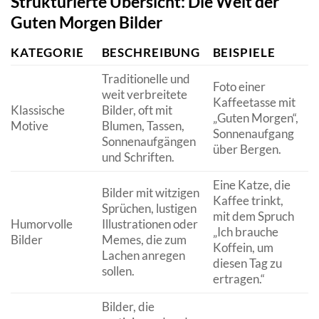
Strukturierte Übersicht: Die Welt der
Guten Morgen Bilder
KATEGORIE
BESCHREIBUNG
BEISPIELE
Traditionelle und
Foto einer
weit verbreitete
Kaffeetasse mit
Klassische
Bilder, oft mit
„Guten Morgen“,
Motive
Blumen, Tassen,
Sonnenaufgang
Sonnenaufgängen
P
über Bergen.
und Schriften.
Eine Katze, die
Bilder mit witzigen
Kaffee trinkt,
Sprüchen, lustigen
mit dem Spruch
S
Humorvolle
Illustrationen oder
„Ich brauche
Bilder
Memes, die zum
Koffein, um
Lachen anregen
diesen Tag zu
sollen.
ertragen.“
Bilder, die