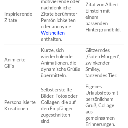
motivierende oder
Zitat von Albert
B
nachdenkliche
Einstein mit
Inspirierende
Zitate berühmter
einem
Zitate
Persönlichkeiten
passenden
oder anonyme
Hintergrundbild.
Weisheiten
enthalten.
Kurze, sich
Glitzerndes
wiederholende
„Guten Morgen“,
Animierte
Animationen, die
zwinkender
GIFs
s
dynamische Grüße
Smiley,
übermitteln.
tanzendes Tier.
Eigenes
Selbst erstellte
Urlaubsfoto mit
Bilder, Fotos oder
persönlichem
Personalisierte
Collagen, die auf
Gruß, Collage
Kreationen
den Empfänger
aus
zugeschnitten
gemeinsamen
sind.
Erinnerungen.