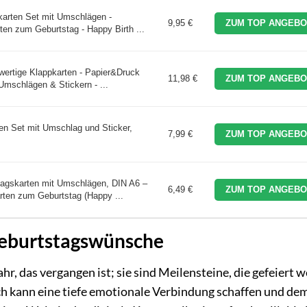
karten Set mit Umschlägen -
9,95 €
ZUM TOP ANGEBO
en zum Geburtstag - Happy Birth ...
wertige Klappkarten - Papier&Druck
11,98 €
ZUM TOP ANGEBO
Umschlägen & Stickern - ...
en Set mit Umschlag und Sticker,
7,99 €
ZUM TOP ANGEBO
agskarten mit Umschlägen, DIN A6 –
6,49 €
ZUM TOP ANGEBO
ten zum Geburtstag (Happy ...
Geburtstagswünsche
hr, das vergangen ist; sie sind Meilensteine, die gefeiert 
ch kann eine tiefe emotionale Verbindung schaffen und de