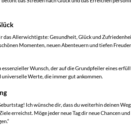
betont das Streben nach Glück und das Erreichen persönl
Glück
 das Allerwichtigste: Gesundheit, Glück und Zufriedenhei
schönen Momenten, neuen Abenteuern und tiefen Freuden
 essenzieller Wunsch, der auf die Grundpfeiler eines erfül
d universelle Werte, die immer gut ankommen.
ung
burtstag! Ich wünsche dir, dass du weiterhin deinen Weg
Ziele erreichst. Möge jeder neue Tag dir neue Chancen und
gen.“