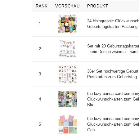
RANK
VORSCHAU
PRODUKT
24 Holographic Glückwunsch
1
Geburtstagskarten Packung 
Set mit 20 Geburtstagskarte
2
- kein Design zweimal - wird
36er Set hochwertige Gebur
3
Postkarten zum Geburtstag –
the lazy panda card compan
Glückwunschkarten zum Geb
4
Blu ...
the lazy panda card compan
Glückwunschkarten zum Geb
5
Geb ...