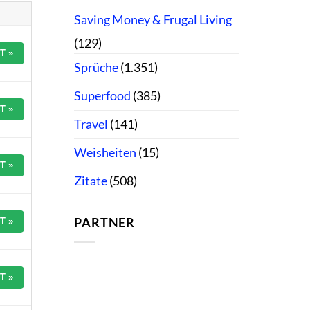
Saving Money & Frugal Living
(129)
T »
Sprüche
(1.351)
Superfood
(385)
T »
Travel
(141)
Weisheiten
(15)
T »
Zitate
(508)
PARTNER
T »
T »