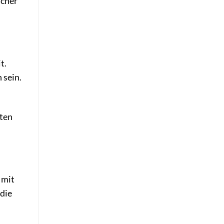
icher
t.
 sein.
lten
 mit
 die