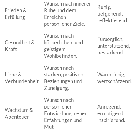
Wunsch nach innerer
Ruhig,
Frieden &
Ruhe und dem
tiefgehend,
Erfüllung
Erreichen
reflektierend.
persönlicher Ziele.
Wunsch nach
Fürsorglich,
Gesundheit &
körperlichem und
unterstützend,
Kraft
geistigem
bestärkend.
Wohlbefinden.
Wunsch nach
Liebe &
starken, positiven
Warm, innig,
Verbundenheit
Beziehungen und
wertschätzend.
Zuneigung.
Wunsch nach
persönlicher
Anregend,
Wachstum &
Entwicklung, neuen
ermutigend,
Abenteuer
Erfahrungen und
inspirierend.
Mut.