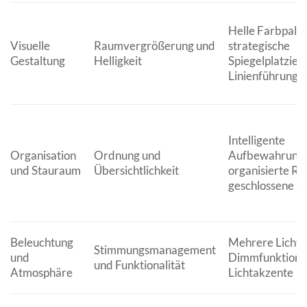
Helle Farbpalet
Visuelle
Raumvergrößerung und
strategische
Gestaltung
Helligkeit
Spiegelplatzieru
Linienführung
Intelligente
Organisation
Ordnung und
Aufbewahrungs
und Stauraum
Übersichtlichkeit
organisierte Re
geschlossene S
Beleuchtung
Mehrere Lichtq
Stimmungsmanagement
und
Dimmfunktionen
und Funktionalität
Atmosphäre
Lichtakzente