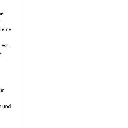
ne
r
leine
ress,
e.
ür
n und