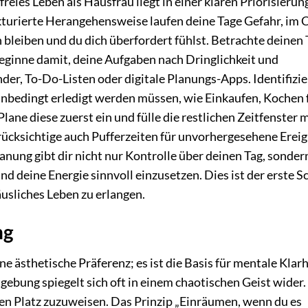
reies Leben als Hausfrau liegt in einer klaren Priorisierun
turierte Herangehensweise laufen deine Tage Gefahr, im 
 bleiben und du dich überfordert fühlst. Betrachte deinen 
eginne damit, deine Aufgaben nach Dringlichkeit und
der, To-Do-Listen oder digitale Planungs-Apps. Identifizie
 unbedingt erledigt werden müssen, wie Einkaufen, Kochen 
lane diese zuerst ein und fülle die restlichen Zeitfenster m
ücksichtige auch Pufferzeiten für unvorhergesehene Ereig
nung gibt dir nicht nur Kontrolle über deinen Tag, sonder
nd deine Energie sinnvoll einzusetzen. Dies ist der erste Sc
usliches Leben zu erlangen.
ng
e ästhetische Präferenz; es ist die Basis für mentale Klarh
gebung spiegelt sich oft in einem chaotischen Geist wider.
en Platz zuzuweisen. Das Prinzip „Einräumen, wenn du es