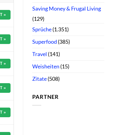
Saving Money & Frugal Living
T »
(129)
Sprüche
(1.351)
T »
Superfood
(385)
Travel
(141)
T »
Weisheiten
(15)
Zitate
(508)
T »
PARTNER
T »