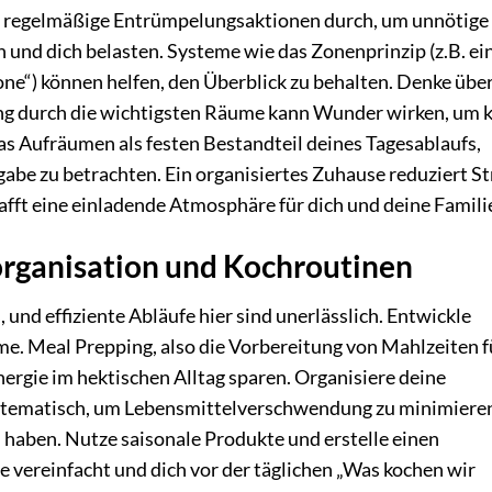
hre regelmäßige Entrümpelungsaktionen durch, um unnötige
und dich belasten. Systeme wie das Zonenprinzip (z.B. ei
“) können helfen, den Überblick zu behalten. Denke übe
ng durch die wichtigsten Räume kann Wunder wirken, um k
as Aufräumen als festen Bestandteil deines Tagesablaufs,
gabe zu betrachten. Ein organisiertes Zuhause reduziert St
afft eine einladende Atmosphäre für dich und deine Famili
organisation und Kochroutinen
 und effiziente Abläufe hier sind unerlässlich. Entwickle
e. Meal Prepping, also die Vorbereitung von Mahlzeiten f
nergie im hektischen Alltag sparen. Organisiere deine
stematisch, um Lebensmittelverschwendung zu minimiere
 haben. Nutze saisonale Produkte und erstelle einen
e vereinfacht und dich vor der täglichen „Was kochen wir