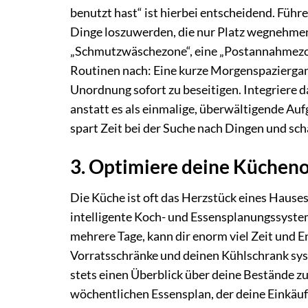
benutzt hast“ ist hierbei entscheidend. Fü
Dinge loszuwerden, die nur Platz wegnehmen 
„Schmutzwäschezone“, eine „Postannahmezone
Routinen nach: Eine kurze Morgenspazierga
Unordnung sofort zu beseitigen. Integriere d
anstatt es als einmalige, überwältigende Auf
spart Zeit bei der Suche nach Dingen und sch
3. Optimiere deine Küchen
Die Küche ist oft das Herzstück eines Hauses,
intelligente Koch- und Essensplanungssystem
mehrere Tage, kann dir enorm viel Zeit und E
Vorratsschränke und deinen Kühlschrank sy
stets einen Überblick über deine Bestände zu
wöchentlichen Essensplan, der deine Einkäuf