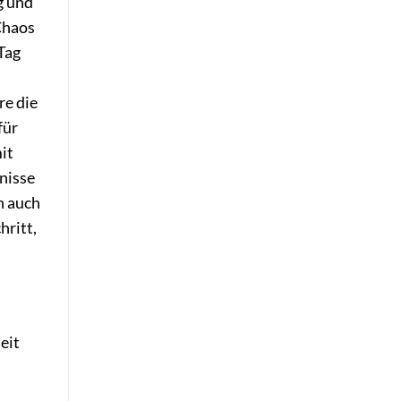
g und
Chaos
Tag
re die
für
it
nisse
n auch
hritt,
eit