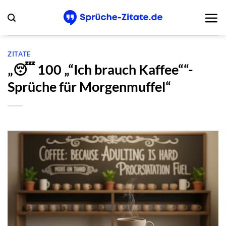
Zum
Inhalt
springen
ZITATE
„😴 100 „“Ich brauch Kaffee““-
Sprüche für Morgenmuffel“