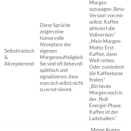
Morgen
sozusagen ‚Beta-
Version‘ von mir
selbst. Kaffee
Diese Sprüche
aktiviert die
zeigen eine
Vollversion.“
humorvolle
„Mein Morgen-
Akzeptanz der
Motto: Erst
Selbstironisch
eigenen
Kaffee, dann
&
Morgenmuffeligkeit.
Welt retten.
Akzeptierend
Sie sind oft liebevoll-
Oder zumindest
spöttisch und
die Kaffeetasse
signalisieren, dass
finden.“
man sich selbst nicht
„Bin heute
zu ernst nimmt.
Morgen noch in
der ‚Null-
Energie‘-Phase.
Kaffee ist der
Ladebalken.“
„Meine Augen