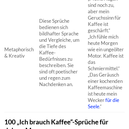
sind noch zu,
aber mein
Geruchssinn für
Diese Sprüche
Kaffee ist
bedienen sich
geschärft.“
bildhafter Sprache
„Ich fühle mich
und Vergleiche, um
heute Morgen
die Tiefe des
Metaphorisch
wie ein ungeölter
Kaffee-
& Kreativ
Motor. Kaffee ist
Bedürfnisses zu
das
beschreiben. Sie
Schmiermittel.“
sind oft poetischer
„Das Geräusch
und regen zum
einer kochenden
Nachdenken an.
Kaffeemaschine
ist heute mein
Wecker
für die
Seele
.“
100 „Ich brauch Kaffee“-Sprüche für