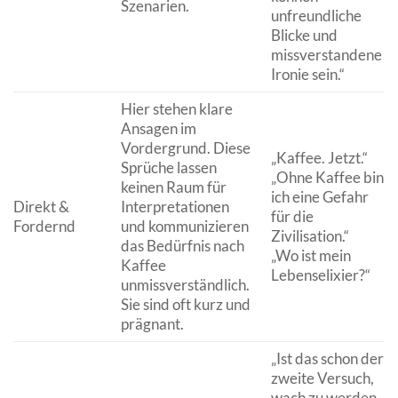
Szenarien.
unfreundliche
Blicke und
missverstandene
Ironie sein.“
Hier stehen klare
Ansagen im
Vordergrund. Diese
„Kaffee. Jetzt.“
Sprüche lassen
„Ohne Kaffee bin
keinen Raum für
ich eine Gefahr
Direkt &
Interpretationen
für die
Fordernd
und kommunizieren
Zivilisation.“
das Bedürfnis nach
„Wo ist mein
Kaffee
Lebenselixier?“
unmissverständlich.
Sie sind oft kurz und
prägnant.
„Ist das schon der
zweite Versuch,
wach zu werden,