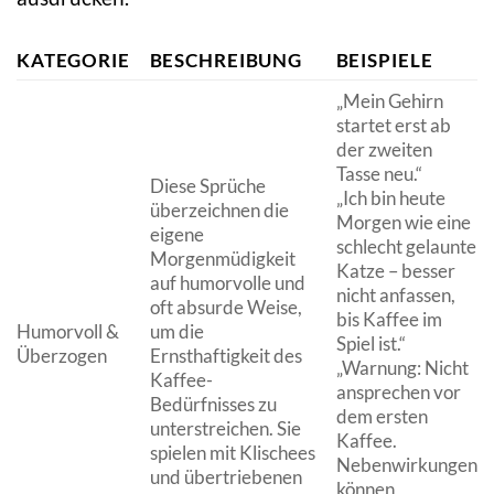
KATEGORIE
BESCHREIBUNG
BEISPIELE
„Mein Gehirn
startet erst ab
der zweiten
Tasse neu.“
Diese Sprüche
„Ich bin heute
überzeichnen die
Morgen wie eine
eigene
schlecht gelaunte
Morgenmüdigkeit
Katze – besser
auf humorvolle und
nicht anfassen,
oft absurde Weise,
bis Kaffee im
Humorvoll &
um die
Spiel ist.“
Überzogen
Ernsthaftigkeit des
„Warnung: Nicht
Kaffee-
ansprechen vor
Bedürfnisses zu
dem ersten
unterstreichen. Sie
Kaffee.
spielen mit Klischees
Nebenwirkungen
und übertriebenen
können