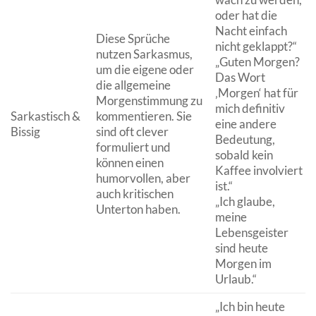
oder hat die
Nacht einfach
Diese Sprüche
nicht geklappt?“
nutzen Sarkasmus,
„Guten Morgen?
um die eigene oder
Das Wort
die allgemeine
‚Morgen‘ hat für
Morgenstimmung zu
mich definitiv
Sarkastisch &
kommentieren. Sie
eine andere
Bissig
sind oft clever
Bedeutung,
formuliert und
sobald kein
können einen
Kaffee involviert
humorvollen, aber
ist.“
auch kritischen
„Ich glaube,
Unterton haben.
meine
Lebensgeister
sind heute
Morgen im
Urlaub.“
„Ich bin heute