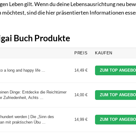
igen Leben gilt. Wenn du deine Lebensausrichtung neu be
 möchtest, sind die hier präsentierten Informationen esse
kigai Buch Produkte
PREIS
KAUFEN
o a long and happy life ...
14,49 €
ZUM TOP ANGEBO
leinen Dinge: Entdecke die Reichtümer
14,00 €
ZUM TOP ANGEBO
 Zufriedenheit, Achts ...
 hundert werden | Die „Sinn des
14,99 €
ZUM TOP ANGEBO
an mit praktischen Übu ...