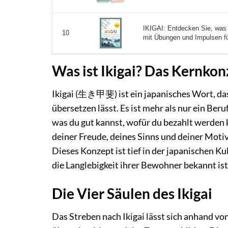
IKIGAI: Entdecken Sie, was S
10
mit Übungen und Impulsen für
Was ist Ikigai? Das Kernkon
Ikigai (生き甲斐) ist ein japanisches Wort, das
übersetzen lässt. Es ist mehr als nur ein Beru
was du gut kannst, wofür du bezahlt werden 
deiner Freude, deines Sinns und deiner Motiv
Dieses Konzept ist tief in der japanischen Ku
die Langlebigkeit ihrer Bewohner bekannt ist
Die Vier Säulen des Ikigai
Das Streben nach Ikigai lässt sich anhand von