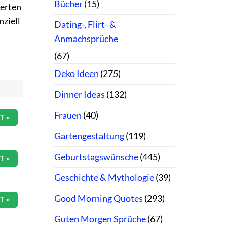
Bücher
(15)
werten
nziell
Dating-, Flirt- &
Anmachsprüche
(67)
Deko Ideen
(275)
Dinner Ideas
(132)
Frauen
(40)
T »
Gartengestaltung
(119)
Geburtstagswünsche
(445)
T »
Geschichte & Mythologie
(39)
Good Morning Quotes
(293)
T »
Guten Morgen Sprüche
(67)