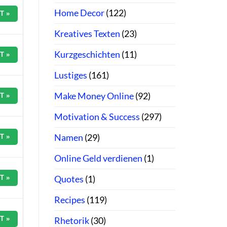
Home Decor
(122)
T »
Kreatives Texten
(23)
Kurzgeschichten
(11)
T »
Lustiges
(161)
Make Money Online
(92)
T »
Motivation & Success
(297)
Namen
(29)
T »
Online Geld verdienen
(1)
Quotes
(1)
T »
Recipes
(119)
T »
Rhetorik
(30)