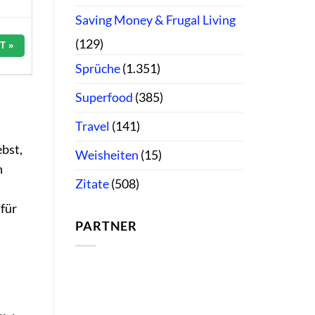
Saving Money & Frugal Living
(129)
T »
Sprüche
(1.351)
Superfood
(385)
Travel
(141)
ebst,
Weisheiten
(15)
n
Zitate
(508)
 für
PARTNER