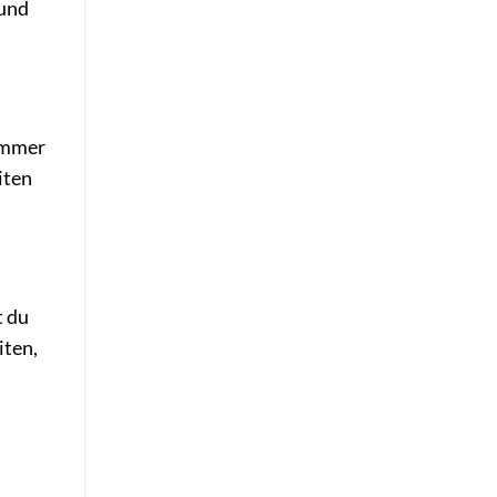
 und
 immer
iten
t du
iten,