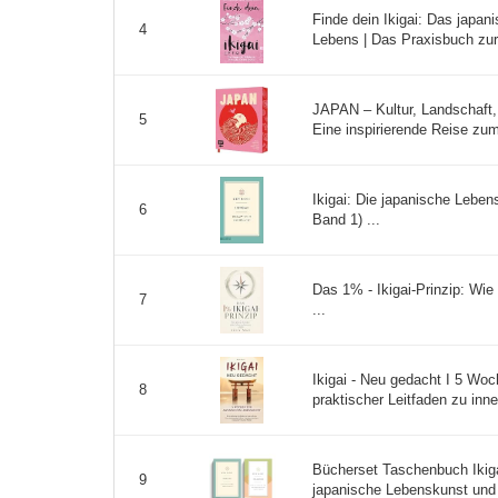
Finde dein Ikigai: Das japan
4
Lebens | Das Praxisbuch zur 
JAPAN – Kultur, Landschaft,
5
Eine inspirierende Reise zu
Ikigai: Die japanische Lebe
6
Band 1) ...
Das 1% - Ikigai-Prinzip: Wie
7
...
Ikigai - Neu gedacht I 5 Wo
8
praktischer Leitfaden zu inn
Bücherset Taschenbuch Ikig
9
japanische Lebenskunst und