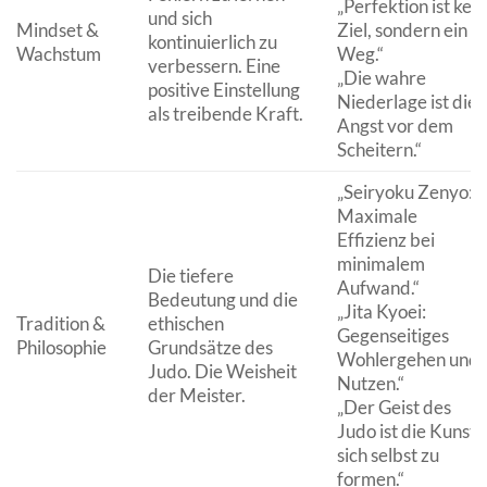
„Perfektion ist kein
und sich
Mindset &
Ziel, sondern ein
kontinuierlich zu
Wachstum
Weg.“
verbessern. Eine
„Die wahre
positive Einstellung
Niederlage ist die
als treibende Kraft.
Angst vor dem
Scheitern.“
„Seiryoku Zenyo:
Maximale
Effizienz bei
minimalem
Die tiefere
Aufwand.“
Bedeutung und die
„Jita Kyoei:
Tradition &
ethischen
Gegenseitiges
Philosophie
Grundsätze des
Wohlergehen und
Judo. Die Weisheit
Nutzen.“
der Meister.
„Der Geist des
Judo ist die Kunst,
sich selbst zu
formen.“