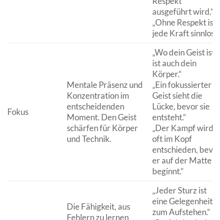
Respekt
ausgeführt wird.“
„Ohne Respekt ist
jede Kraft sinnlos.“
„Wo dein Geist ist,
ist auch dein
Körper.“
Mentale Präsenz und
„Ein fokussierter
Konzentration im
Geist sieht die
entscheidenden
Lücke, bevor sie
Fokus
Moment. Den Geist
entsteht.“
schärfen für Körper
„Der Kampf wird
und Technik.
oft im Kopf
entschieden, bevo
er auf der Matte
beginnt.“
„Jeder Sturz ist
eine Gelegenheit
Die Fähigkeit, aus
zum Aufstehen.“
Fehlern zu lernen