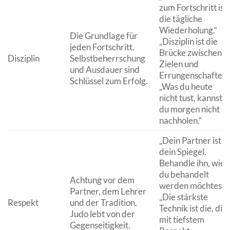
zum Fortschritt ist
die tägliche
Wiederholung.“
Die Grundlage für
„Disziplin ist die
jeden Fortschritt.
Brücke zwischen
Disziplin
Selbstbeherrschung
Zielen und
und Ausdauer sind
Errungenschaften.
Schlüssel zum Erfolg.
„Was du heute
nicht tust, kannst
du morgen nicht
nachholen.“
„Dein Partner ist
dein Spiegel.
Behandle ihn, wie
du behandelt
Achtung vor dem
werden möchtest.“
Partner, dem Lehrer
„Die stärkste
Respekt
und der Tradition.
Technik ist die, die
Judo lebt von der
mit tiefstem
Gegenseitigkeit.