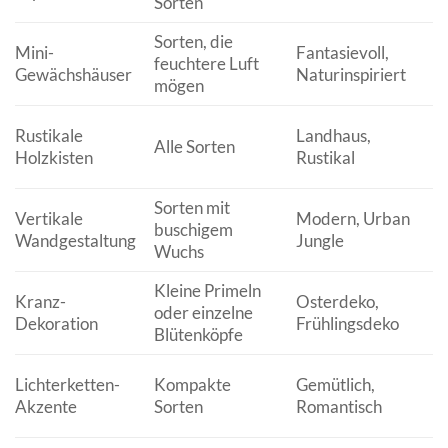
Sorten
Sorten, die
Mini-
Fantasievoll,
feuchtere Luft
Gewächshäuser
Naturinspiriert
mögen
Rustikale
Landhaus,
Alle Sorten
Holzkisten
Rustikal
Sorten mit
Vertikale
Modern, Urban
buschigem
Wandgestaltung
Jungle
Wuchs
Kleine Primeln
Kranz-
Osterdeko,
oder einzelne
Dekoration
Frühlingsdeko
Blütenköpfe
Lichterketten-
Kompakte
Gemütlich,
Akzente
Sorten
Romantisch