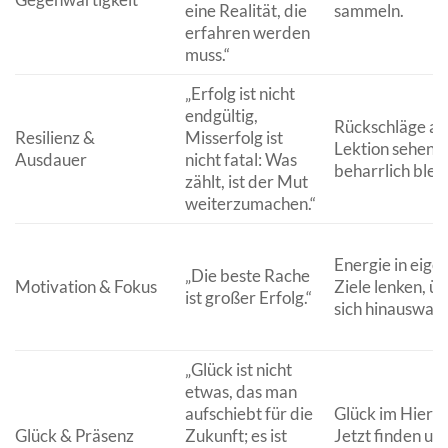
eine Realität, die
sammeln.
erfahren werden
muss.“
„Erfolg ist nicht
endgültig,
Rückschläge al
Resilienz &
Misserfolg ist
Lektion sehen,
Ausdauer
nicht fatal: Was
beharrlich blei
zählt, ist der Mut
weiterzumachen.“
Energie in eige
„Die beste Rache
Motivation & Fokus
Ziele lenken, ü
ist großer Erfolg.“
sich hinauswac
„Glück ist nicht
etwas, das man
aufschiebt für die
Glück im Hier 
Glück & Präsenz
Zukunft; es ist
Jetzt finden un