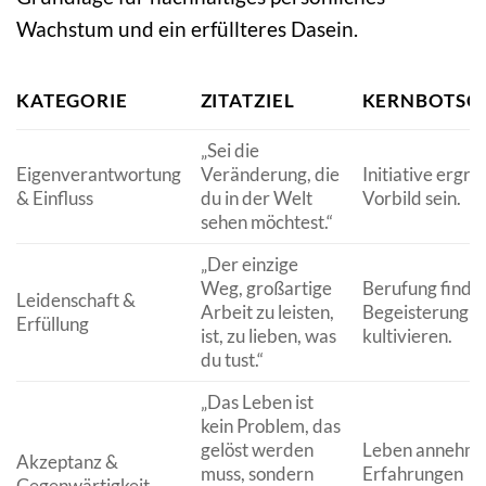
Wachstum und ein erfüllteres Dasein.
KATEGORIE
ZITATZIEL
KERNBOTSC
„Sei die
Eigenverantwortung
Veränderung, die
Initiative ergrei
& Einfluss
du in der Welt
Vorbild sein.
sehen möchtest.“
„Der einzige
Weg, großartige
Berufung finde
Leidenschaft &
Arbeit zu leisten,
Begeisterung
Erfüllung
ist, zu lieben, was
kultivieren.
du tust.“
„Das Leben ist
kein Problem, das
gelöst werden
Leben annehme
Akzeptanz &
muss, sondern
Erfahrungen
Gegenwärtigkeit