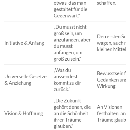
etwas, das man
schaffen.
gestaltet für die
Gegenwart.“
„Du musst nicht
groß sein, um
Den ersten Schr
anzufangen, aber
Initiative & Anfang
wagen, auch mi
du musst
kleinen Mitteln.
anfangen, um
groß zu sein.“
„Was du
Bewusstsein fü
Universelle Gesetze
aussendest,
Gedanken und 
& Anziehung
kommt zu dir
Wirkung.
zurück.“
„Die Zukunft
gehört denen, die
An Visionen
Vision & Hoffnung
an die Schönheit
festhalten, an
ihrer Träume
Träume glaube
glauben.“