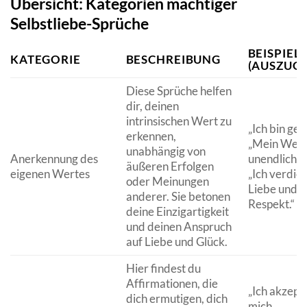
Übersicht: Kategorien mächtiger
Selbstliebe-Sprüche
BEISPIEL
KATEGORIE
BESCHREIBUNG
(AUSZUG)
Diese Sprüche helfen
dir, deinen
intrinsischen Wert zu
„Ich bin gen
erkennen,
„Mein Wert 
unabhängig von
Anerkennung des
unendlich.“
äußeren Erfolgen
eigenen Wertes
„Ich verdie
oder Meinungen
Liebe und
anderer. Sie betonen
Respekt.“
deine Einzigartigkeit
und deinen Anspruch
auf Liebe und Glück.
Hier findest du
Affirmationen, die
„Ich akzept
dich ermutigen, dich
mich