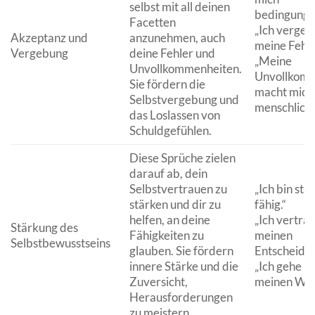
selbst mit all deinen
bedingungsl
Facetten
„Ich vergeb
Akzeptanz und
anzunehmen, auch
meine Fehle
Vergebung
deine Fehler und
„Meine
Unvollkommenheiten.
Unvollkomm
Sie fördern die
macht mich
Selbstvergebung und
menschlich.
das Loslassen von
Schuldgefühlen.
Diese Sprüche zielen
darauf ab, dein
Selbstvertrauen zu
„Ich bin sta
stärken und dir zu
fähig.“
helfen, an deine
„Ich vertra
Stärkung des
Fähigkeiten zu
meinen
Selbstbewusstseins
glauben. Sie fördern
Entscheidun
innere Stärke und die
„Ich gehe m
Zuversicht,
meinen Weg
Herausforderungen
zu meistern.