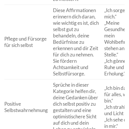
Diese Affirmationen
„Ich sorge g
erinnern dich daran,
mich.“
wie wichtig es ist, dich
„Meine
selbst gut zu
Gesundheit
behandeln, deine
mein
Pflege und Fürsorge
Bedürfnisse zu
Wohlbefin
für sich selbst
erkennen und dir Zeit
stehen an e
für dich zu nehmen.
Stelle.“
Sie fördern
„Ich gönne 
Achtsamkeit und
Ruhe und
Selbstfürsorge.
Erholung.“
Sprüche in dieser
„Ich bin da
Kategorie helfen dir,
für alles, wa
deine Gedanken über
bin.“
Positive
dich selbst positiv zu
„Ich strahle
Selbstwahrnehmung
gestalten und eine
und Licht au
optimistischere Sicht
„Ich sehe d
auf dich und dein
in mir.“