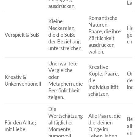
Lach
ausdrücken.
Romantische
Kleine
Naturen,
Neckereien,
Her
Paare, die ihre
Verspielt & Süß
die die Süße
gefü
Zärtlichkeit
der Beziehung
char
ausdrücken
unterstreichen.
wollen.
Unerwartete
Kreative
Vergleiche
Köpfe, Paare,
Orig
Kreativ &
oder
die
den
Unkonventionell
Metaphern, die
Individualität
indiv
Persönlichkeit
schätzen.
zeigen.
Die
Wertschätzung
Alle Paare, die
Best
Für den Alltag
alltäglicher
die kleinen
allt
mit Liebe
Momente,
Dinge im
auth
humorvoll
Leben lieben.