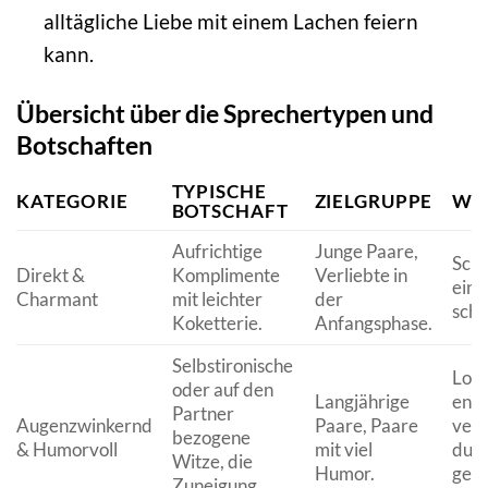
alltägliche Liebe mit einem Lachen feiern
kann.
Übersicht über die Sprechertypen und
Botschaften
TYPISCHE
KATEGORIE
ZIELGRUPPE
WI
BOTSCHAFT
Aufrichtige
Junge Paare,
Schn
Direkt &
Komplimente
Verliebte in
einp
Charmant
mit leichter
der
schm
Koketterie.
Anfangsphase.
Selbstironische
Lock
oder auf den
Langjährige
ents
Partner
Augenzwinkernd
Paare, Paare
ver
bezogene
& Humorvoll
mit viel
dur
Witze, die
Humor.
gem
Zuneigung