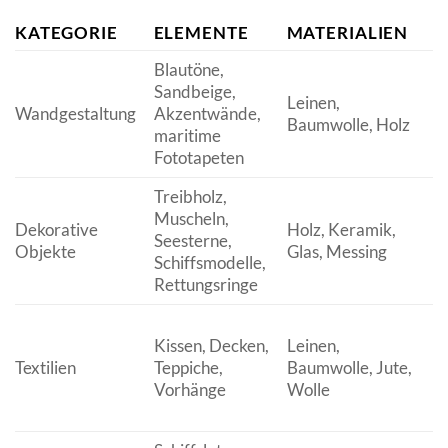
KATEGORIE
ELEMENTE
MATERIALIEN
Blautöne,
Sandbeige,
B
Leinen,
Wandgestaltung
Akzentwände,
A
Baumwolle, Holz
maritime
B
Fototapeten
Treibholz,
Muscheln,
Dekorative
Holz, Keramik,
N
Seesterne,
Objekte
Glas, Messing
B
Schiffsmodelle,
Rettungsringe
B
Kissen, Decken,
Leinen,
G
Textilien
Teppiche,
Baumwolle, Jute,
S
Vorhänge
Wolle
m
M