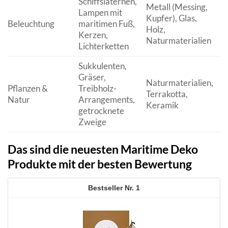
Schiffslaternen,
Metall (Messing,
Lampen mit
W
Kupfer), Glas,
Beleuchtung
maritimen Fuß,
A
Holz,
Kerzen,
u
Naturmaterialien
Lichterketten
Sukkulenten,
Gräser,
Naturmaterialien,
Pflanzen &
Treibholz-
G
Terrakotta,
Natur
Arrangements,
E
Keramik
getrocknete
Zweige
Das sind die neuesten Maritime Deko
Produkte mit der besten Bewertung
1