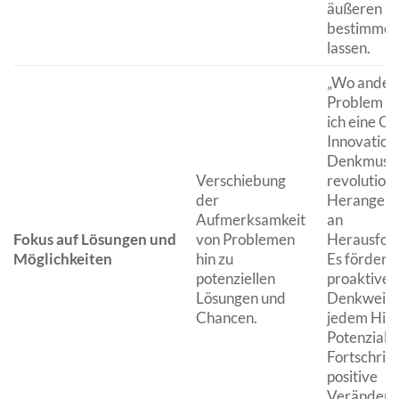
äußeren U
bestimmen
lassen.
„Wo andere
Problem se
ich eine C
Innovation.
Denkmust
Verschiebung
revolutioni
der
Herangehe
Aufmerksamkeit
an
Fokus auf Lösungen und
von Problemen
Herausfor
Möglichkeiten
hin zu
Es fördert 
potenziellen
proaktive, 
Lösungen und
Denkweise,
Chancen.
jedem Hind
Potenzial f
Fortschritt
positive
Veränderu