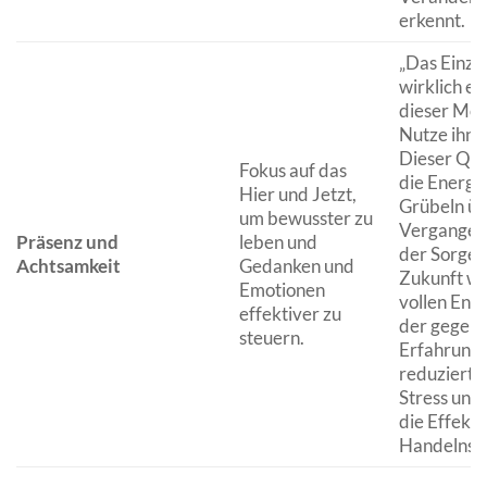
erkennt.
„Das Einzi
wirklich exi
dieser Mo
Nutze ihn w
Dieser Quo
Fokus auf das
die Energi
Hier und Jetzt,
Grübeln üb
um bewusster zu
Vergangen
Präsenz und
leben und
der Sorge 
Achtsamkeit
Gedanken und
Zukunft we
Emotionen
vollen Entf
effektiver zu
der gegen
steuern.
Erfahrung.
reduziert 
Stress und
die Effekti
Handelns.