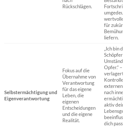
nach
Bestandtei
Rückschlägen.
Fortschritt
umgedeutet
wertvolle 
für zukünft
Bemühung
liefern.
„Ich bin de
Schöpfer m
Umstände, 
Opfer.“ – D
Fokus auf die
verlagert d
Übernahme von
Kontrolle 
Verantwortung
externen F
für das eigene
Selbstermächtigung und
nach innen.
Leben, die
Eigenverantwortung
ermächtigt
eigenen
aktiv deine
Entscheidungen
Lebensgest
und die eigene
beeinflusse
Realität.
dich passiv