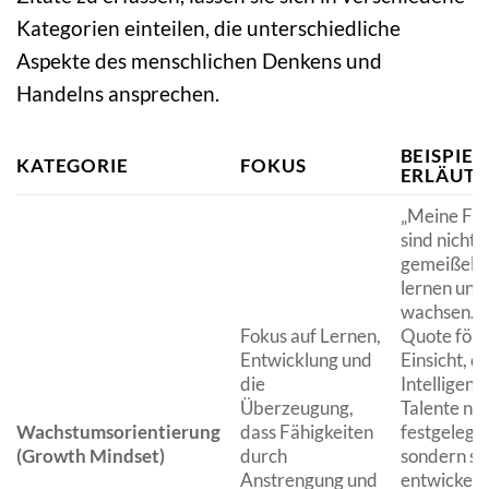
Kategorien einteilen, die unterschiedliche
Aspekte des menschlichen Denkens und
Handelns ansprechen.
BEISPIEL
KATEGORIE
FOKUS
ERLÄUT
„Meine Fäh
sind nicht i
gemeißelt,
lernen und
wachsen.“ 
Fokus auf Lernen,
Quote förd
Entwicklung und
Einsicht, d
die
Intelligenz
Überzeugung,
Talente nic
Wachstumsorientierung
dass Fähigkeiten
festgelegt 
(Growth Mindset)
durch
sondern si
Anstrengung und
entwickeln 