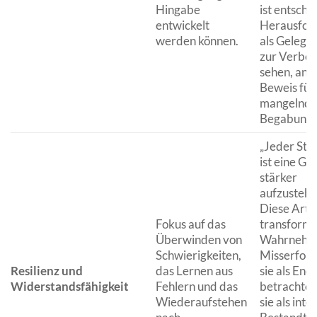
Hingabe
ist entsch
entwickelt
Herausfor
werden können.
als Gelege
zur Verbes
sehen, anst
Beweis für
mangelnd
Begabung.
„Jeder Stol
ist eine Ge
stärker
aufzustehen
Diese Art v
Fokus auf das
transformi
Überwinden von
Wahrnehm
Schwierigkeiten,
Misserfolge
Resilienz und
das Lernen aus
sie als End
Widerstandsfähigkeit
Fehlern und das
betrachten
Wiederaufstehen
sie als inte