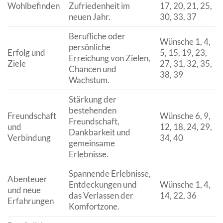
Wohlbefinden
Zufriedenheit im
17, 20, 21, 25,
neuen Jahr.
30, 33, 37
Berufliche oder
Wünsche 1, 4,
persönliche
Erfolg und
5, 15, 19, 23,
Erreichung von Zielen,
Ziele
27, 31, 32, 35,
Chancen und
38, 39
Wachstum.
Stärkung der
bestehenden
Freundschaft
Wünsche 6, 9,
Freundschaft,
und
12, 18, 24, 29,
Dankbarkeit und
Verbindung
34, 40
gemeinsame
Erlebnisse.
Spannende Erlebnisse,
Abenteuer
Entdeckungen und
Wünsche 1, 4,
und neue
das Verlassen der
14, 22, 36
Erfahrungen
Komfortzone.