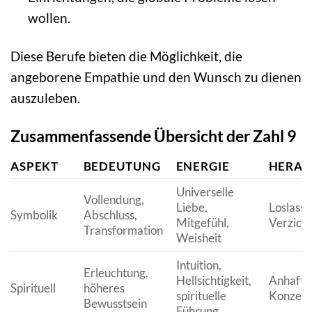
wollen.
Diese Berufe bieten die Möglichkeit, die
angeborene Empathie und den Wunsch zu dienen
auszuleben.
Zusammenfassende Übersicht der Zahl 9
ASPEKT
BEDEUTUNG
ENERGIE
HERAU
Universelle
Vollendung,
Liebe,
Loslassen
Symbolik
Abschluss,
Mitgefühl,
Verzicht
Transformation
Weisheit
Intuition,
Erleuchtung,
Hellsichtigkeit,
Anhaften
Spirituell
höheres
spirituelle
Konzept
Bewusstsein
Führung