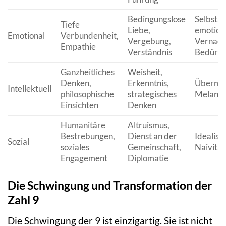
Bedingungslose
Selbstau
Tiefe
Liebe,
emotion
Emotional
Verbundenheit,
Vergebung,
Vernach
Empathie
Verständnis
Bedürfn
Ganzheitliches
Weisheit,
Denken,
Erkenntnis,
Übermäß
Intellektuell
philosophische
strategisches
Melancho
Einsichten
Denken
Humanitäre
Altruismus,
Bestrebungen,
Dienst an der
Idealis
Sozial
soziales
Gemeinschaft,
Naivität
Engagement
Diplomatie
Die Schwingung und Transformation der
Zahl 9
Die Schwingung der 9 ist einzigartig. Sie ist nicht