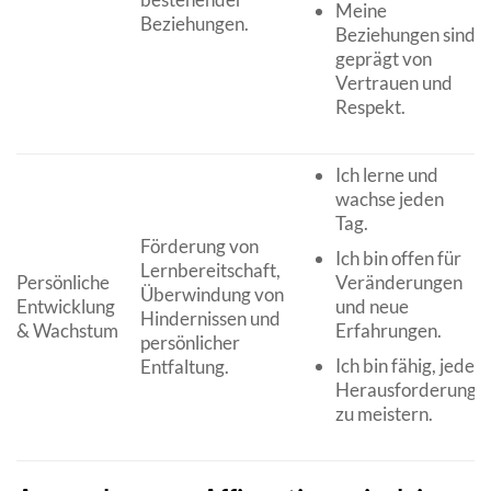
Meine
Beziehungen.
Beziehungen sind
geprägt von
Vertrauen und
Respekt.
Ich lerne und
wachse jeden
Tag.
Förderung von
Ich bin offen für
Lernbereitschaft,
Persönliche
Veränderungen
Überwindung von
Entwicklung
und neue
Hindernissen und
& Wachstum
Erfahrungen.
persönlicher
Ich bin fähig, jede
Entfaltung.
Herausforderung
zu meistern.