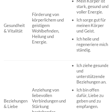
Mein Körper ist
stark, gesund und
voller Energie.
Förderung von
körperlichem und
Ich sorge gut für
Gesundheit
geistigem
meinen Körper
& Vitalität
Wohlbefinden,
und Geist.
Heilung und
Ich heile und
Energie.
regeneriere mich
ständig.
Ich ziehe gesunde
und
unterstützende
Beziehungen an.
Anziehung von
Ich bin offen
liebevollen
dafür, Liebe zu
Beziehungen
Verbindungen und
geben und zu
& Liebe
Stärkung
empfangen.
bestehender