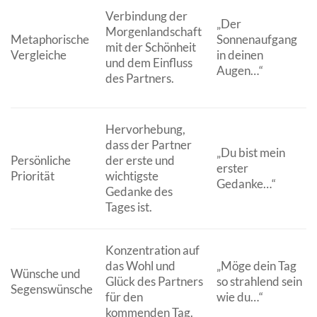
Verbindung der
„Der
Morgenlandschaft
Metaphorische
Sonnenaufgang
mit der Schönheit
Vergleiche
in deinen
und dem Einfluss
Augen…“
des Partners.
Hervorhebung,
dass der Partner
„Du bist mein
Persönliche
der erste und
erster
Priorität
wichtigste
Gedanke…“
Gedanke des
Tages ist.
Konzentration auf
das Wohl und
„Möge dein Tag
Wünsche und
Glück des Partners
so strahlend sein
Segenswünsche
für den
wie du…“
kommenden Tag.