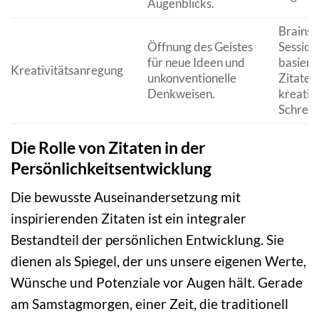
Augenblicks.
Brainst
Öffnung des Geistes
Session
für neue Ideen und
basiere
Kreativitätsanregung
unkonventionelle
Zitaten
Denkweisen.
kreativ
Schreib
Die Rolle von Zitaten in der
Persönlichkeitsentwicklung
Die bewusste Auseinandersetzung mit
inspirierenden Zitaten ist ein integraler
Bestandteil der persönlichen Entwicklung. Sie
dienen als Spiegel, der uns unsere eigenen Werte,
Wünsche und Potenziale vor Augen hält. Gerade
am Samstagmorgen, einer Zeit, die traditionell