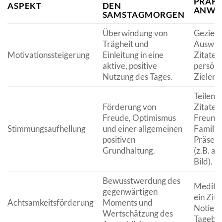
PRAKT
ASPEKT
DEN
ANWE
SAMSTAGMORGEN
Überwindung von
Gezielt
Trägheit und
Auswah
Motivationssteigerung
Einleitung in eine
Zitaten,
aktive, positive
persönl
Nutzung des Tages.
Zielen 
Teilen 
Förderung von
Zitaten
Freude, Optimismus
Freund
Stimmungsaufhellung
und einer allgemeinen
Familie,
positiven
Präsent
Grundhaltung.
(z.B. au
Bild).
Bewusstwerdung des
Meditat
gegenwärtigen
ein Zita
Achtsamkeitsförderung
Moments und
Notiere
Wertschätzung des
Tagebu