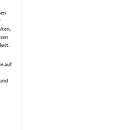
hen
r
lten,
asen
keit.
ie auf
 und