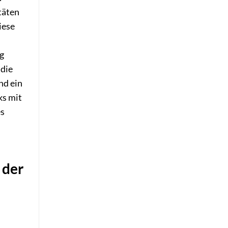
täten
iese
ng
 die
nd ein
ks mit
es
 der