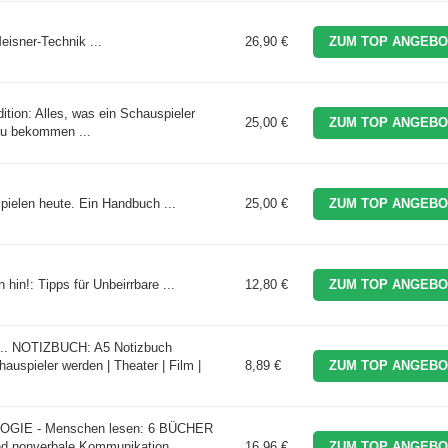
eisner-Technik ...
26,90 €
ZUM TOP ANGEBO
ition: Alles, was ein Schauspieler
25,00 €
ZUM TOP ANGEBO
zu bekommen ...
pielen heute. Ein Handbuch ...
25,00 €
ZUM TOP ANGEBO
 hin!: Tipps für Unbeirrbare ...
12,80 €
ZUM TOP ANGEBO
 NOTIZBUCH: A5 Notizbuch
uspieler werden | Theater | Film |
8,89 €
ZUM TOP ANGEBO
GIE - Menschen lesen: 6 BÜCHER
 nonverbale Kommunikation
16,96 €
ZUM TOP ANGEBO