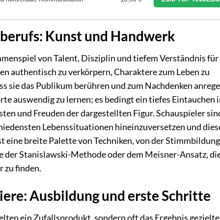
rberufs: Kunst und Handwerk
menspiel von Talent, Disziplin und tiefem Verständnis für
en authentisch zu verkörpern, Charaktere zum Leben zu
ass sie das Publikum berühren und zum Nachdenken anrege
rte auswendig zu lernen; es bedingt ein tiefes Eintauchen i
ten und Freuden der dargestellten Figur. Schauspieler sin
schiedensten Lebenssituationen hineinzuversetzen und dies
t eine breite Palette von Techniken, von der Stimmbildun
e der Stanislawski-Methode oder dem Meisner-Ansatz, di
r zu finden.
ere: Ausbildung und erste Schritte
selten ein Zufallsprodukt, sondern oft das Ergebnis gezielte