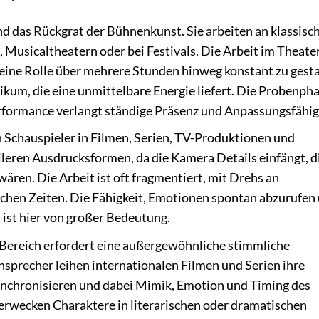
nd das Rückgrat der Bühnenkunst. Sie arbeiten an klassisc
Musicaltheatern oder bei Festivals. Die Arbeit im Theate
, eine Rolle über mehrere Stunden hinweg konstant zu gesta
ikum, die eine unmittelbare Energie liefert. Die Probenph
Performance verlangt ständige Präsenz und Anpassungsfähig
 Schauspieler in Filmen, Serien, TV-Produktionen und
ileren Ausdrucksformen, da die Kamera Details einfängt, d
ären. Die Arbeit ist oft fragmentiert, mit Drehs an
chen Zeiten. Die Fähigkeit, Emotionen spontan abzurufen
, ist hier von großer Bedeutung.
Bereich erfordert eine außergewöhnliche stimmliche
nsprecher leihen internationalen Filmen und Serien ihre
ynchronisieren und dabei Mimik, Emotion und Timing des
 erwecken Charaktere in literarischen oder dramatischen