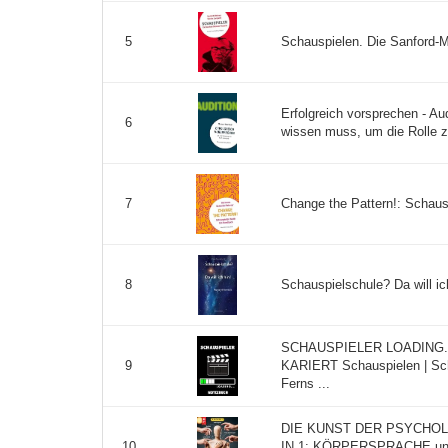
Schauspielen. Die Sanford-M
5
Erfolgreich vorsprechen - Aud
6
wissen muss, um die Rolle 
Change the Pattern!: Schaus
7
Schauspielschule? Da will ich
8
SCHAUSPIELER LOADING...
KARIERT Schauspielen | Scha
9
Ferns ...
DIE KUNST DER PSYCHOLO
IN 1: KÖRPERSPRACHE und
10