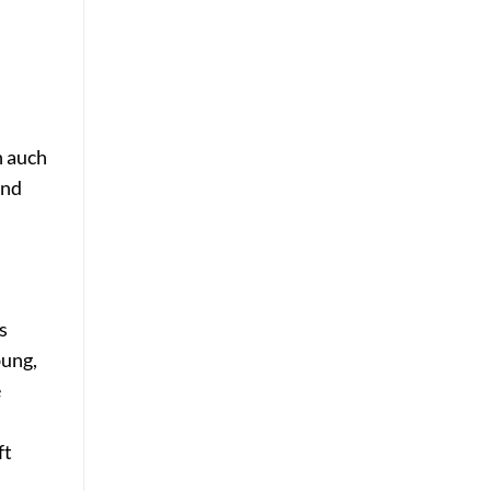
n auch
und
s
bung,
e
ft