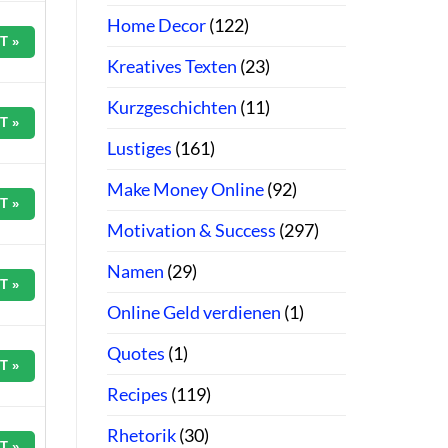
Home Decor
(122)
T »
Kreatives Texten
(23)
Kurzgeschichten
(11)
T »
Lustiges
(161)
Make Money Online
(92)
T »
Motivation & Success
(297)
Namen
(29)
T »
Online Geld verdienen
(1)
Quotes
(1)
T »
Recipes
(119)
Rhetorik
(30)
T »