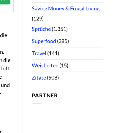
Saving Money & Frugal Living
(129)
Sprüche
(1.351)
 die
Superfood
(385)
n.
Travel
(141)
n die
Weisheiten
(15)
d oft
e
Zitate
(508)
g und
e
PARTNER
r