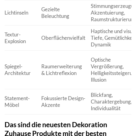
Stimmungserzeugun
Gezielte
Lichtinseln
Akzentuierung,
Beleuchtung
Raumstrukturierun
Haptische und visuel
Textur-
Oberflächenvielfalt
Tiefe, Gemütlichkeit
Explosion
Dynamik
Optische
Spiegel-
Raumerweiterung
Vergrößerung,
Architektur
& Lichtreflexion
Helligkeitssteigerun
Illusion
Blickfang,
Statement-
Fokussierte Design-
Charaktergebung,
Möbel
Akzente
Individualität
Das sind die neuesten Dekoration
Zuhause Produkte mit der besten