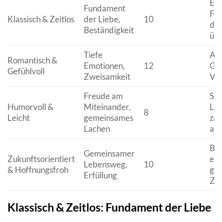
Ele
Fundament
For
Klassisch & Zeitlos
der Liebe,
10
die
Beständigkeit
übe
Tiefe
Aus
Romantisch &
Emotionen,
12
Gef
Gefühlvoll
Zweisamkeit
Ver
Freude am
Spr
Humorvoll &
Miteinander,
Läc
8
Leicht
gemeinsames
zau
Lachen
alb
Bli
Gemeinsamer
Zukunftsorientiert
ein
Lebensweg,
10
& Hoffnungsfroh
ge
Erfüllung
Zuk
Klassisch & Zeitlos: Fundament der Liebe