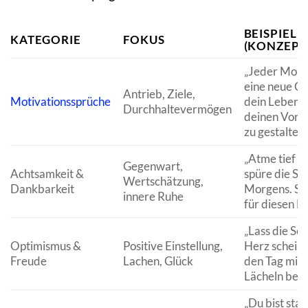
BEISPIELE
KATEGORIE
FOKUS
(KONZEPT
„Jeder Morge
eine neue C
Antrieb, Ziele,
Motivationssprüche
dein Leben 
Durchhaltevermögen
deinen Vorst
zu gestalten.
„Atme tief e
Gegenwart,
Achtsamkeit &
spüre die Sti
Wertschätzung,
Dankbarkeit
Morgens. Se
innere Ruhe
für diesen M
„Lass die Son
Optimismus &
Positive Einstellung,
Herz schein
Freude
Lachen, Glück
den Tag mit 
Lächeln begi
„Du bist star