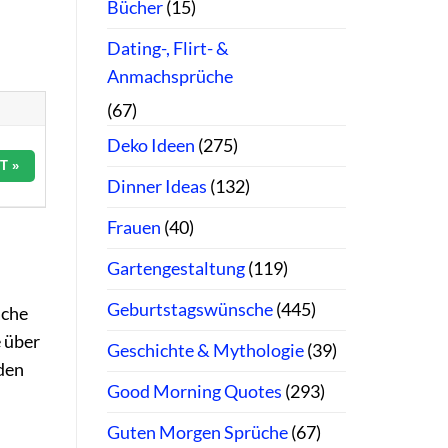
Bücher
(15)
Dating-, Flirt- &
Anmachsprüche
(67)
Deko Ideen
(275)
T »
Dinner Ideas
(132)
Frauen
(40)
Gartengestaltung
(119)
Geburtstagswünsche
(445)
ache
e über
Geschichte & Mythologie
(39)
den
Good Morning Quotes
(293)
Guten Morgen Sprüche
(67)