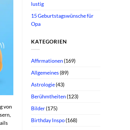
lustig
15 Geburtstagswünsche für
Opa
KATEGORIEN
Affirmationen
(169)
Allgemeines
(89)
Astrologie
(43)
Berühmtheiten
(123)
ng von
Bilder
(175)
sern,
Birthday Inspo
(168)
ails