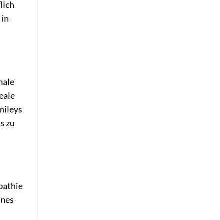
lich
 in
nale
eale
mileys
s zu
mpathie
ines