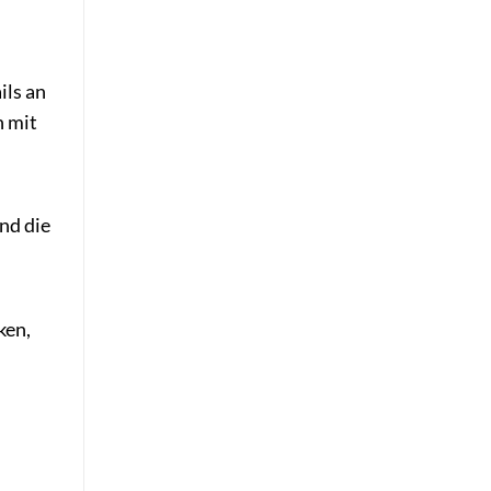
ils an
n mit
nd die
ken,