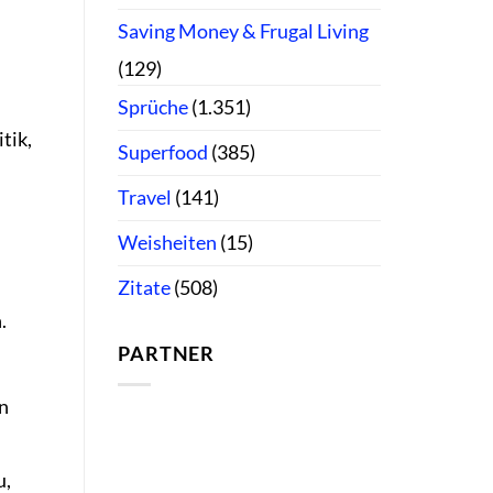
Saving Money & Frugal Living
(129)
Sprüche
(1.351)
tik,
Superfood
(385)
Travel
(141)
Weisheiten
(15)
Zitate
(508)
.
PARTNER
n
u,