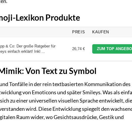
ten.
Emoji-Lexikon Produkte
PREIS
KAUFEN
pp & Co: Der große Ratgeber für
26,74 €
ZUM TOP ANGEBO
ys einfach erklärt! Inkl ...
 Mimik: Von Text zu Symbol
nd Tonfälle in der rein textbasierten Kommunikation des
ntwicklung von Emoticons und später Smileys. Was als einf
ch zu einer universellen visuellen Sprache entwickelt, di
 verstanden wird. Diese Entwicklung spiegelt den wachsen
italen Raum wider, wo Gesichtsausdrücke, Gestik und