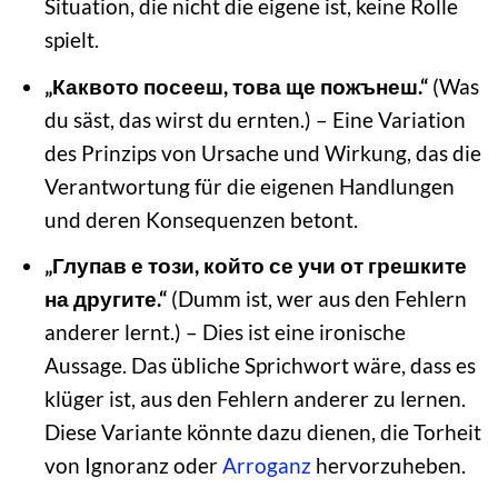
Situation, die nicht die eigene ist, keine Rolle
spielt.
„Каквото посееш, това ще пожънеш.“
(Was
du säst, das wirst du ernten.) – Eine Variation
des Prinzips von Ursache und Wirkung, das die
Verantwortung für die eigenen Handlungen
und deren Konsequenzen betont.
„Глупав е този, който се учи от грешките
на другите.“
(Dumm ist, wer aus den Fehlern
anderer lernt.) – Dies ist eine ironische
Aussage. Das übliche Sprichwort wäre, dass es
klüger ist, aus den Fehlern anderer zu lernen.
Diese Variante könnte dazu dienen, die Torheit
von Ignoranz oder
Arroganz
hervorzuheben.