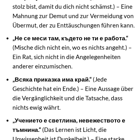
stolz bist, damit du dich nicht schämst.) – Eine
Mahnung zur Demut und zur Vermeidung von
Übermut, der zu Enttäuschungen führen kann.
„Не се меси там, където не ти е работа.“
(Mische dich nicht ein, wo es nichts angeht.) –
Ein Rat, sich nicht in die Angelegenheiten
anderer einzumischen.
„Всяка приказка има край.“
(Jede
Geschichte hat ein Ende.) – Eine Aussage über
die Vergänglichkeit und die Tatsache, dass
nichts ewig währt.
„Учението е светлина, невежеството е
тъмнина.“
(Das Lernen ist Licht, die
Unwissenheit ist Dunkelheit.) – Eine starke