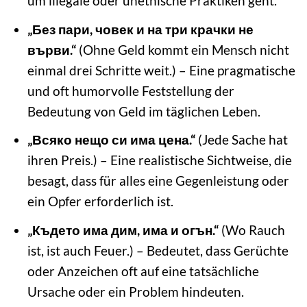
um illegale oder unethische Praktiken geht.
„Без пари, човек и на три крачки не
върви.“
(Ohne Geld kommt ein Mensch nicht
einmal drei Schritte weit.) – Eine pragmatische
und oft humorvolle Feststellung der
Bedeutung von Geld im täglichen Leben.
„Всяко нещо си има цена.“
(Jede Sache hat
ihren Preis.) – Eine realistische Sichtweise, die
besagt, dass für alles eine Gegenleistung oder
ein Opfer erforderlich ist.
„Където има дим, има и огън.“
(Wo Rauch
ist, ist auch Feuer.) – Bedeutet, dass Gerüchte
oder Anzeichen oft auf eine tatsächliche
Ursache oder ein Problem hindeuten.