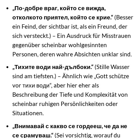
„По-добре враг, който се вижда,
отколкото приятел, който се крие.“
(Besser
ein Feind, der sichtbar ist, als ein Freund, der
sich versteckt.) – Ein Ausdruck für Misstrauen
gegenüber scheinbar wohlgesinnten
Personen, deren wahre Absichten unklar sind.
„Тихите води най-дълбоки.“
(Stille Wasser
sind am tiefsten.) – Ähnlich wie „Gott schütze
vor тихи води“, aber hier eher als
Beschreibung der Tiefe und Komplexität von
scheinbar ruhigen Persönlichkeiten oder
Situationen.
„Внимавай с какво се гордееш, че да не
се срамуваш.“
(Sei vorsichtig, worauf du