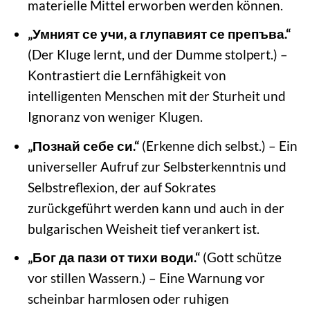
materielle Mittel erworben werden können.
„Умният се учи, а глупавият се препъва.“
(Der Kluge lernt, und der Dumme stolpert.) –
Kontrastiert die Lernfähigkeit von
intelligenten Menschen mit der Sturheit und
Ignoranz von weniger Klugen.
„Познай себе си.“
(Erkenne dich selbst.) – Ein
universeller Aufruf zur Selbsterkenntnis und
Selbstreflexion, der auf Sokrates
zurückgeführt werden kann und auch in der
bulgarischen Weisheit tief verankert ist.
„Бог да пази от тихи води.“
(Gott schütze
vor stillen Wassern.) – Eine Warnung vor
scheinbar harmlosen oder ruhigen