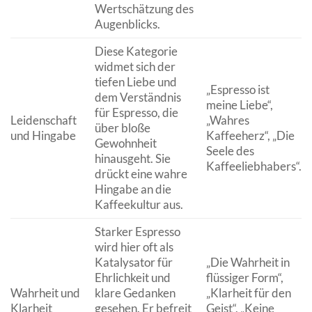
Wertschätzung des
Augenblicks.
Diese Kategorie
widmet sich der
tiefen Liebe und
„Espresso ist
dem Verständnis
meine Liebe“,
für Espresso, die
Leidenschaft
„Wahres
über bloße
und Hingabe
Kaffeeherz“, „Die
Gewohnheit
Seele des
hinausgeht. Sie
Kaffeeliebhabers“.
drückt eine wahre
Hingabe an die
Kaffeekultur aus.
Starker Espresso
wird hier oft als
Katalysator für
„Die Wahrheit in
Ehrlichkeit und
flüssiger Form“,
Wahrheit und
klare Gedanken
„Klarheit für den
Klarheit
gesehen. Er befreit
Geist“, „Keine