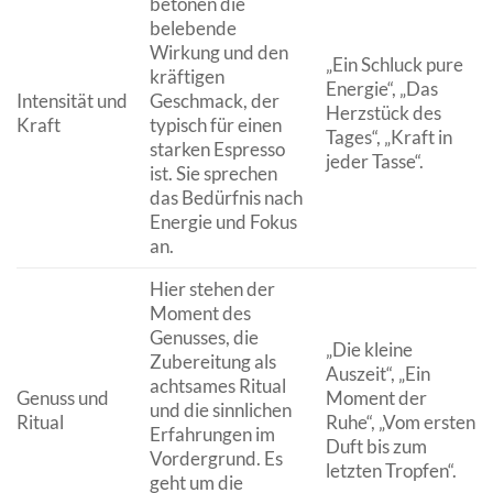
betonen die
belebende
Wirkung und den
„Ein Schluck pure
kräftigen
Energie“, „Das
Intensität und
Geschmack, der
Herzstück des
Kraft
typisch für einen
Tages“, „Kraft in
starken Espresso
jeder Tasse“.
ist. Sie sprechen
das Bedürfnis nach
Energie und Fokus
an.
Hier stehen der
Moment des
Genusses, die
„Die kleine
Zubereitung als
Auszeit“, „Ein
achtsames Ritual
Genuss und
Moment der
und die sinnlichen
Ritual
Ruhe“, „Vom ersten
Erfahrungen im
Duft bis zum
Vordergrund. Es
letzten Tropfen“.
geht um die