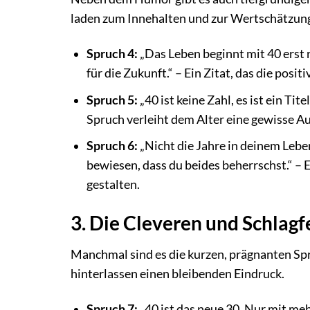
laden zum Innehalten und zur Wertschätzung
Spruch 4:
„Das Leben beginnt mit 40 erst r
für die Zukunft.“ – Ein Zitat, das die pos
Spruch 5:
„40 ist keine Zahl, es ist ein Tit
Spruch verleiht dem Alter eine gewisse Au
Spruch 6:
„Nicht die Jahre in deinem Lebe
bewiesen, dass du beides beherrschst.“ – 
gestalten.
3. Die Cleveren und Schlag
Manchmal sind es die kurzen, prägnanten Spr
hinterlassen einen bleibenden Eindruck.
Spruch 7:
„40 ist das neue 30. Nur mit me