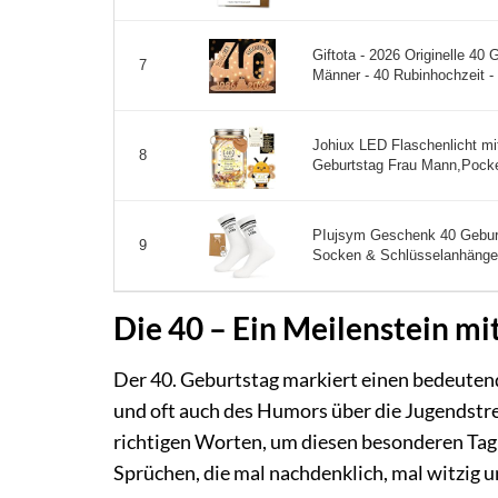
Giftota - 2026 Originelle 4
7
Männer - 40 Rubinhochzeit -
Johiux LED Flaschenlicht mit
8
Geburtstag Frau Mann,Pocket
PIujsym Geschenk 40 Geburt
9
Socken & Schlüsselanhänger
Die 40 – Ein Meilenstein mit
Der 40. Geburtstag markiert einen bedeutende
und oft auch des Humors über die Jugendstr
richtigen Worten, um diesen besonderen Tag z
Sprüchen, die mal nachdenklich, mal witzig 