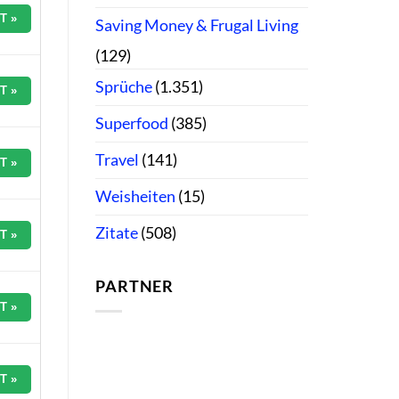
T »
Saving Money & Frugal Living
(129)
Sprüche
(1.351)
T »
Superfood
(385)
Travel
(141)
T »
Weisheiten
(15)
Zitate
(508)
T »
PARTNER
T »
T »