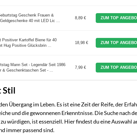
0 Geburtstag Geschenk Frauen &
8,89 €
ZUM TOP ANGEBO
 Geldgeschenke 40 mit LED Lic ...
 Positiver Kartoffel Biene für 40
18,98 €
ZUM TOP ANGEBO
 Hug Positive Glücksbrin ...
stag Mann Set - Legendär Seit 1986
7,99 €
ZUM TOP ANGEBO
 & Geschenktaschen Set - ...
 Stil
n Übergang im Leben. Es ist eine Zeit der Reife, der Erfa
eiche und die gewonnenen Erkenntnisse. Die Suche nach d
u würdigen, ist essenziell. Hier findest du eine Auswahl a
und immer passend sind.