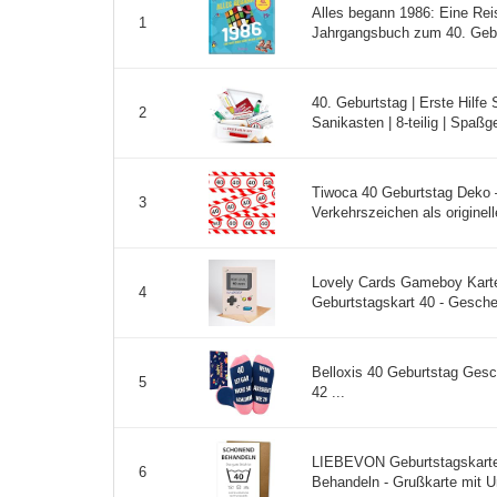
Alles begann 1986: Eine Reis
1
Jahrgangsbuch zum 40. Gebur
40. Geburtstag | Erste Hilfe
2
Sanikasten | 8-teilig | Spaß
Tiwoca 40 Geburtstag Deko –
3
Verkehrszeichen als originell
Lovely Cards Gameboy Karte 
4
Geburtstagskart 40 - Gesche
Belloxis 40 Geburtstag Ges
5
42 ...
LIEBEVON Geburtstagskarte 
6
Behandeln - Grußkarte mit U