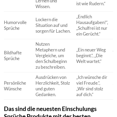
Lernen und
ist wie Rudern.“
L
Wissen.
„Endlich
Lockern die
Humorvolle
Hausaufgaben!“,
Le
Situation auf und
Sprüche
„Schulfrei ist nur
am
sorgen für Lachen.
ein Gerücht.“
Nutzen
Metaphern und
„Ein neuer Weg
Bildhafte
Vo
Vergleiche, um
beginnt.“, „Die
Sprüche
E
den Schulbeginn
Welt wartet.“
zu beschreiben.
Ausdrücken von
„Ich wünsche dir
Persönliche
Herzlichkeit, Stolz
viel Freude.“,
Z
Wünsche
und guten
„Wir sind stolz
Un
Gedanken.
auf dich.“
Das sind die neuesten Einschulungs
Sprüche Produkte mit der besten