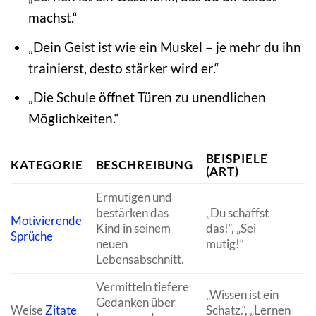
machst.“
„Dein Geist ist wie ein Muskel – je mehr du ihn
trainierst, desto stärker wird er.“
„Die Schule öffnet Türen zu unendlichen
Möglichkeiten.“
BEISPIELE
KATEGORIE
BESCHREIBUNG
F
(ART)
Ermutigen und
bestärken das
„Du schaffst
Se
Motivierende
Kind in seinem
das!“, „Sei
po
Sprüche
neuen
mutig!“
Ei
Lebensabschnitt.
Vermitteln tiefere
„Wissen ist ein
Bi
Gedanken über
Weise
Zitate
Schatz.“, „Lernen
le