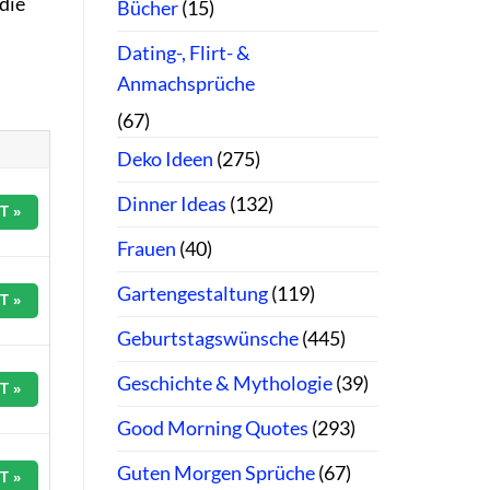
 die
Bücher
(15)
Dating-, Flirt- &
Anmachsprüche
(67)
Deko Ideen
(275)
Dinner Ideas
(132)
T »
Frauen
(40)
Gartengestaltung
(119)
T »
Geburtstagswünsche
(445)
Geschichte & Mythologie
(39)
T »
Good Morning Quotes
(293)
Guten Morgen Sprüche
(67)
T »