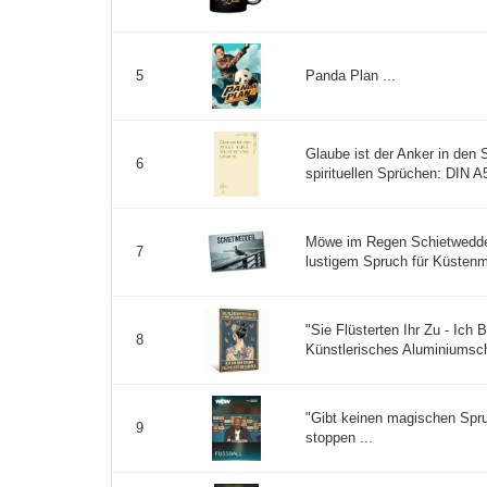
Panda Plan ...
5
Glaube ist der Anker in den
6
spirituellen Sprüchen: DIN A5 
Möwe im Regen Schietwedde
7
lustigem Spruch für Küsten
"Sie Flüsterten Ihr Zu - Ich
8
Künstlerisches Aluminiumsch
"Gibt keinen magischen Spru
9
stoppen ...