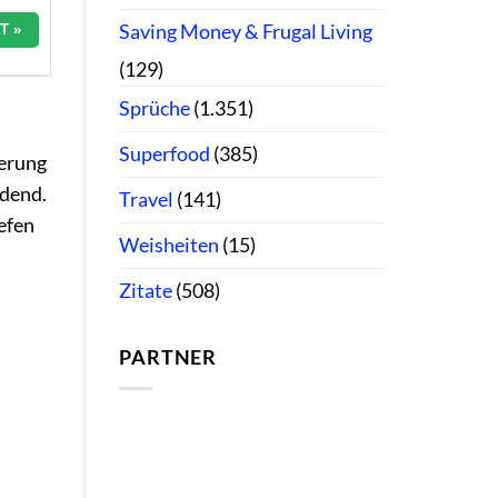
Saving Money & Frugal Living
T »
(129)
Sprüche
(1.351)
Superfood
(385)
derung
ndend.
Travel
(141)
iefen
Weisheiten
(15)
Zitate
(508)
PARTNER