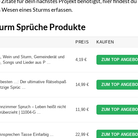
 Zitate für dein nächstes Projekt benötigst, hier findest du
s Wesen eines Sturms erfassen.
Sturm Sprüche Produkte
PREIS
KAUFEN
a, Wein und Sturm, Gemeinderät und
4,19 €
ZUM TOP ANGEBO
, Songs und Lieder aus P ...
 besten …: Der ultimative Rätselspaß
14,99 €
ZUM TOP ANGEBO
itzige Sprüc ...
hnzimmer Spruch – Leben heißt nicht
11,90 €
ZUM TOP ANGEBO
überzieht | 11004-G ...
Ansprechen Tasse Einfarbig ...
22,99 €
ZUM TOP ANGEBO