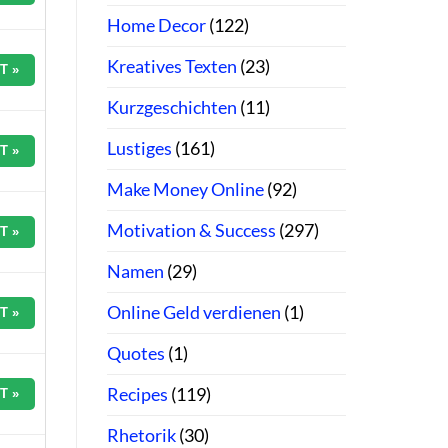
Home Decor
(122)
Kreatives Texten
(23)
T »
Kurzgeschichten
(11)
Lustiges
(161)
T »
Make Money Online
(92)
Motivation & Success
(297)
T »
Namen
(29)
Online Geld verdienen
(1)
T »
Quotes
(1)
Recipes
(119)
T »
Rhetorik
(30)