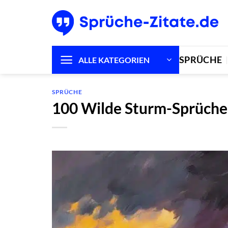
Zum
Inhalt
springen
SPRÜCHE
ALLE KATEGORIEN
SPRÜCHE
100 Wilde Sturm-Sprüche