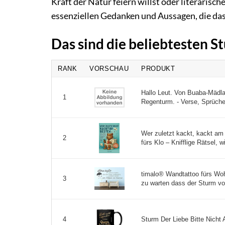
Kraft der Natur feiern willst oder literarische
essenziellen Gedanken und Aussagen, die da
Das sind die beliebtesten 
RANK
VORSCHAU
PRODUKT
Hallo Leut. Von Buaba-Mädl
1
Regenturm. - Verse, Sprüche
Wer zuletzt kackt, kackt am
2
fürs Klo – Knifflige Rätsel, w
timalo® Wandtattoo fürs Wo
3
zu warten dass der Sturm vor
Sturm Der Liebe Bitte Nicht 
4