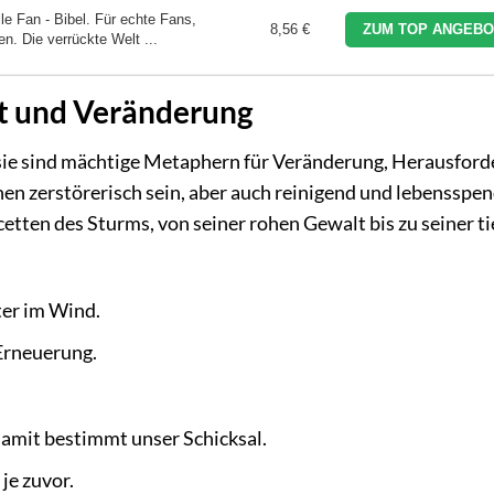
lle Fan - Bibel. Für echte Fans,
8,56 €
ZUM TOP ANGEBO
n. Die verrückte Welt ...
ft und Veränderung
 sie sind mächtige Metaphern für Veränderung, Herausfor
nen zerstörerisch sein, aber auch reinigend und lebensspe
cetten des Sturms, von seiner rohen Gewalt bis zu seiner t
ter im Wind.
 Erneuerung.
amit bestimmt unser Schicksal.
je zuvor.