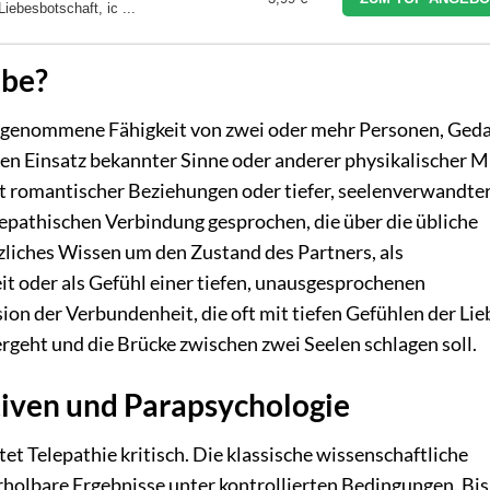
Liebesbotschaft, ic ...
ebe?
e angenommene Fähigkeit von zwei oder mehr Personen, Ged
n Einsatz bekannter Sinne oder anderer physikalischer Mi
t romantischer Beziehungen oder tiefer, seelenverwandte
epathischen Verbindung gesprochen, die über die übliche
zliches Wissen um den Zustand des Partners, als
t oder als Gefühl einer tiefen, unausgesprochenen
on der Verbundenheit, die oft mit tiefen Gefühlen der Lie
rgeht und die Brücke zwischen zwei Seelen schlagen soll.
tiven und Parapsychologie
t Telepathie kritisch. Die klassische wissenschaftliche
holbare Ergebnisse unter kontrollierten Bedingungen. Bis