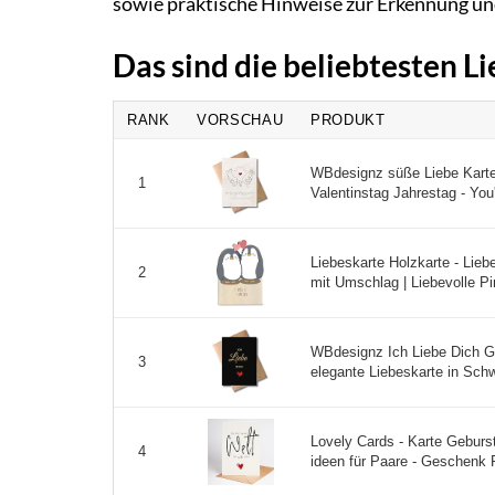
sowie praktische Hinweise zur Erkennung un
Das sind die beliebtesten 
RANK
VORSCHAU
PRODUKT
WBdesignz süße Liebe Kart
1
Valentinstag Jahrestag - You
Liebeskarte Holzkarte - Lie
2
mit Umschlag | Liebevolle Pin
WBdesignz Ich Liebe Dich G
3
elegante Liebeskarte in Schw
Lovely Cards - Karte Geburs
4
ideen für Paare - Geschenk P