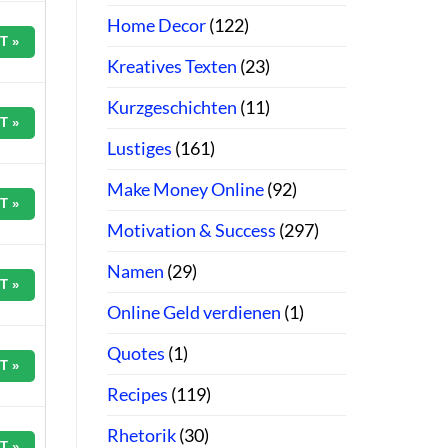
Home Decor
(122)
T »
Kreatives Texten
(23)
Kurzgeschichten
(11)
T »
Lustiges
(161)
Make Money Online
(92)
T »
Motivation & Success
(297)
Namen
(29)
T »
Online Geld verdienen
(1)
Quotes
(1)
T »
Recipes
(119)
Rhetorik
(30)
T »