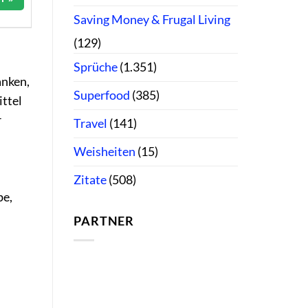
Saving Money & Frugal Living
(129)
Sprüche
(1.351)
anken,
Superfood
(385)
ttel
r
Travel
(141)
Weisheiten
(15)
Zitate
(508)
be,
PARTNER