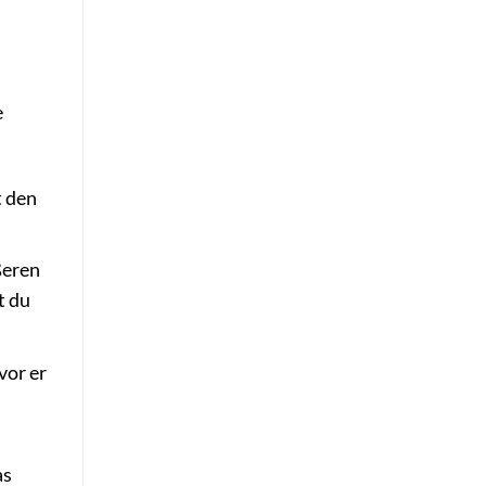
e
t den
ßeren
t du
vor er
as