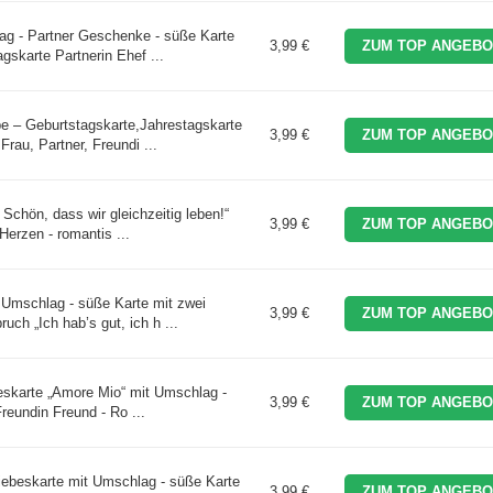
tag - Partner Geschenke - süße Karte
3,99 €
ZUM TOP ANGEBO
skarte Partnerin Ehef ...
 – Geburtstagskarte,Jahrestagskarte
3,99 €
ZUM TOP ANGEBO
rau, Partner, Freundi ...
Schön, dass wir gleichzeitig leben!“
3,99 €
ZUM TOP ANGEBO
erzen - romantis ...
 Umschlag - süße Karte mit zwei
3,99 €
ZUM TOP ANGEBO
ch „Ich hab’s gut, ich h ...
eskarte „Amore Mio“ mit Umschlag -
3,99 €
ZUM TOP ANGEBO
reundin Freund - Ro ...
iebeskarte mit Umschlag - süße Karte
3,99 €
ZUM TOP ANGEBO