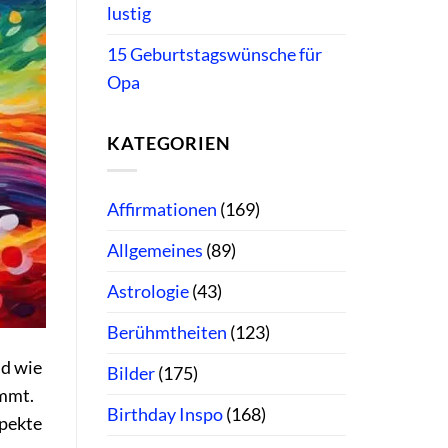
lustig
15 Geburtstagswünsche für
Opa
KATEGORIEN
Affirmationen
(169)
Allgemeines
(89)
Astrologie
(43)
Berühmtheiten
(123)
nd wie
Bilder
(175)
immt.
Birthday Inspo
(168)
spekte