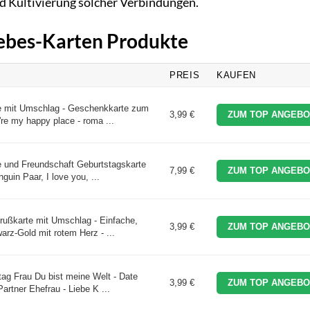
d Kultivierung solcher Verbindungen.
Liebes-Karten Produkte
PREIS
KAUFEN
e mit Umschlag - Geschenkkarte zum
3,99 €
ZUM TOP ANGEBO
're my happy place - roma ...
be und Freundschaft Geburtstagskarte
7,99 €
ZUM TOP ANGEBO
guin Paar, I love you, ...
rußkarte mit Umschlag - Einfache,
3,99 €
ZUM TOP ANGEBO
arz-Gold mit rotem Herz - ...
tag Frau Du bist meine Welt - Date
3,99 €
ZUM TOP ANGEBO
artner Ehefrau - Liebe K ...