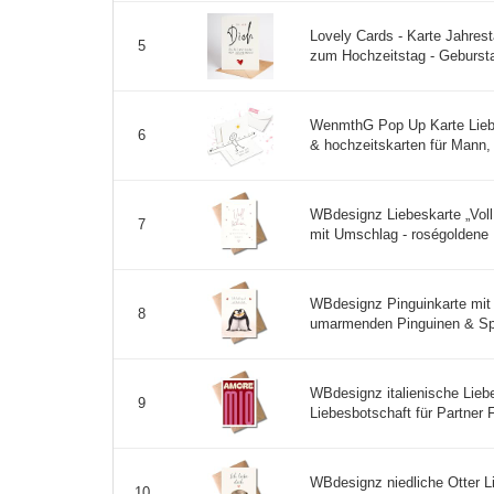
Lovely Cards - Karte Jahres
5
zum Hochzeitstag - Geburstag
WenmthG Pop Up Karte Liebe
6
& hochzeitskarten für Mann, F
WBdesignz Liebeskarte „Voll 
7
mit Umschlag - roségoldene H
WBdesignz Pinguinkarte mit
8
umarmenden Pinguinen & Spru
WBdesignz italienische Lieb
9
Liebesbotschaft für Partner F
WBdesignz niedliche Otter L
10