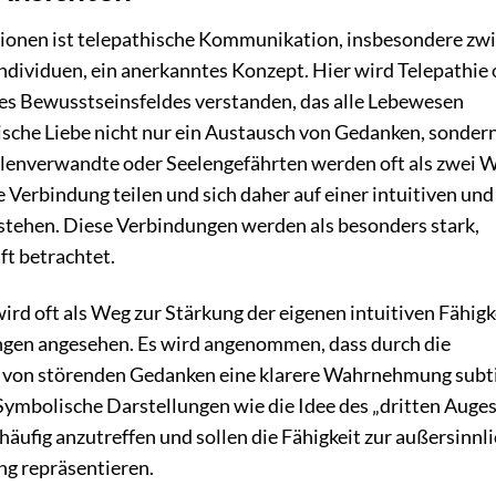
ditionen ist telepathische Kommunikation, insbesondere zw
ividuen, ein anerkanntes Konzept. Hier wird Telepathie o
nes Bewusstseinsfeldes verstanden, das alle Lebewesen
hische Liebe nicht nur ein Austausch von Gedanken, sondern
elenverwandte oder Seelengefährten werden oft als zwei 
 Verbindung teilen und sich daher auf einer intuitiven und
stehen. Diese Verbindungen werden als besonders stark,
t betrachtet.
rd oft als Weg zur Stärkung der eigenen intuitiven Fähigk
ngen angesehen. Es wird angenommen, dass durch die
g von störenden Gedanken eine klarere Wahrnehmung subti
ymbolische Darstellungen wie die Idee des „dritten Auges
häufig anzutreffen und sollen die Fähigkeit zur außersinnl
g repräsentieren.