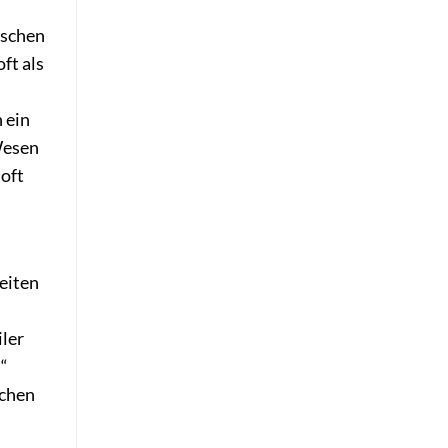
ischen
ft als
 ein
Wesen
 oft
eiten
ler
“
ichen