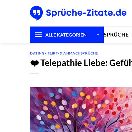
Zum
Inhalt
springen
SPRÜCHE
ALLE KATEGORIEN
DATING-, FLIRT- & ANMACHSPRÜCHE
❤️ Telepathie Liebe: Gefüh