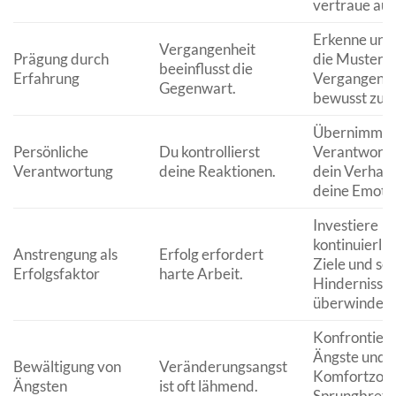
vertraue auf
Erkenne und
Vergangenheit
Prägung durch
die Muster d
beeinflusst die
Erfahrung
Vergangenhei
Gegenwart.
bewusst zu g
Übernimm di
Persönliche
Du kontrollierst
Verantwortu
Verantwortung
deine Reaktionen.
dein Verhalt
deine Emoti
Investiere
kontinuierlic
Anstrengung als
Erfolg erfordert
Ziele und sei
Erfolgsfaktor
harte Arbeit.
Hindernisse 
überwinden.
Konfrontiere
Ängste und n
Bewältigung von
Veränderungsangst
Komfortzone
Ängsten
ist oft lähmend.
Sprungbrett 