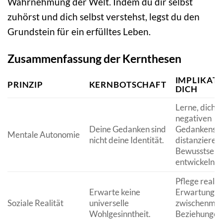
Wahrnehmung der Welt. Indem du dir selbst
zuhörst und dich selbst verstehst, legst du den
Grundstein für ein erfülltes Leben.
Zusammenfassung der Kernthesen
IMPLIKAT
PRINZIP
KERNBOTSCHAFT
DICH
Lerne, dich 
negativen
Deine Gedanken sind
Gedankenspi
Mentale Autonomie
nicht deine Identität.
distanzieren
Bewusstsein
entwickeln.
Pflege realis
Erwarte keine
Erwartungen
Soziale Realität
universelle
zwischenmen
Wohlgesinntheit.
Beziehungen