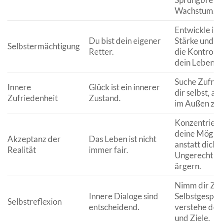
Wachstum.
Entwickle in
Du bist dein eigener
Stärke und 
Selbstermächtigung
Retter.
die Kontroll
dein Leben.
Suche Zufrie
Innere
Glück ist ein innerer
dir selbst, an
Zufriedenheit
Zustand.
im Außen zu 
Konzentriere
deine Möglic
Akzeptanz der
Das Leben ist nicht
anstatt dich
Realität
immer fair.
Ungerechtigk
ärgern.
Nimm dir Zei
Innere Dialoge sind
Selbstgespr
Selbstreflexion
entscheidend.
verstehe de
und Ziele.