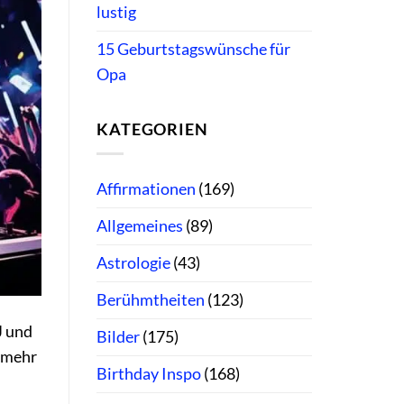
lustig
15 Geburtstagswünsche für
Opa
KATEGORIEN
Affirmationen
(169)
Allgemeines
(89)
Astrologie
(43)
Berühmtheiten
(123)
J und
Bilder
(175)
e mehr
Birthday Inspo
(168)