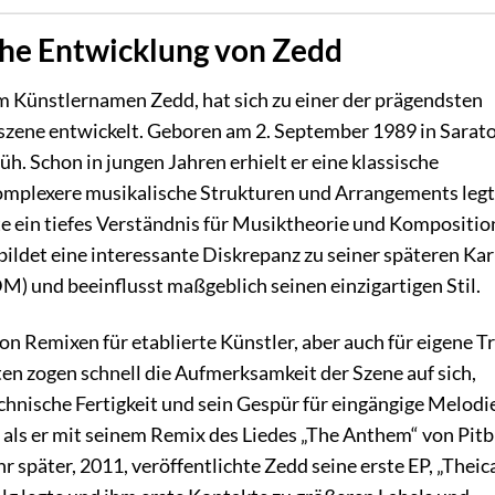
che Entwicklung von Zedd
m Künstlernamen Zedd, hat sich zu einer der prägendsten
zene entwickelt. Geboren am 2. September 1989 in Sarat
h. Schon in jungen Jahren erhielt er eine klassische
omplexere musikalische Strukturen und Arrangements legt
te ein tiefes Verständnis für Musiktheorie und Kompositio
ildet eine interessante Diskrepanz zu seiner späteren Kar
M) und beeinflusst maßgeblich seinen einzigartigen Stil.
n Remixen für etablierte Künstler, aber auch für eigene T
en zogen schnell die Aufmerksamkeit der Szene auf sich,
hnische Fertigkeit und sein Gespür für eingängige Melodi
als er mit seinem Remix des Liedes „The Anthem“ von Pitb
 später, 2011, veröffentlichte Zedd seine erste EP, „Theica