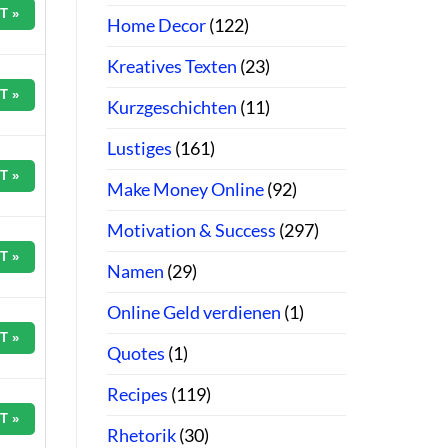
T »
Home Decor
(122)
Kreatives Texten
(23)
T »
Kurzgeschichten
(11)
Lustiges
(161)
T »
Make Money Online
(92)
Motivation & Success
(297)
T »
Namen
(29)
Online Geld verdienen
(1)
T »
Quotes
(1)
Recipes
(119)
T »
Rhetorik
(30)