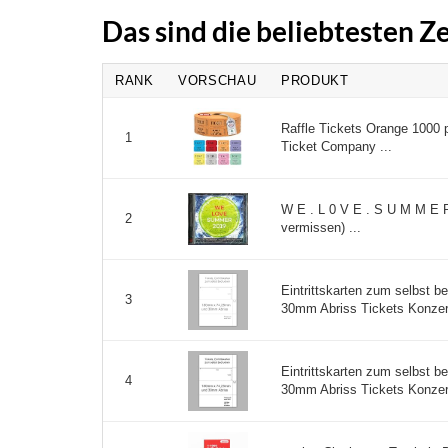
Das sind die beliebtesten Z
RANK
VORSCHAU
PRODUKT
Raffle Tickets Orange 1000 p
1
Ticket Company ...
W E . L 0 V E . S U M M E R
2
vermissen) ...
Eintrittskarten zum selbst b
3
30mm Abriss Tickets Konzert
Eintrittskarten zum selbst b
4
30mm Abriss Tickets Konzert