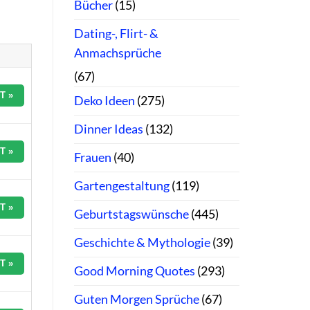
Bücher
(15)
Dating-, Flirt- &
Anmachsprüche
(67)
T »
Deko Ideen
(275)
Dinner Ideas
(132)
T »
Frauen
(40)
Gartengestaltung
(119)
T »
Geburtstagswünsche
(445)
Geschichte & Mythologie
(39)
T »
Good Morning Quotes
(293)
Guten Morgen Sprüche
(67)