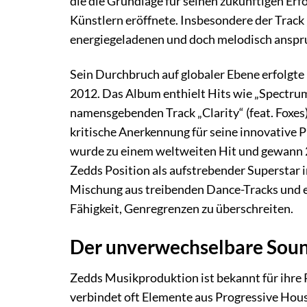
die die Grundlage für seinen zukünftigen Erf
Künstlern eröffnete. Insbesondere der Track „
energiegeladenen und doch melodisch anspr
Sein Durchbruch auf globaler Ebene erfolgt
2012. Das Album enthielt Hits wie „Spectrum“
namensgebenden Track „Clarity“ (feat. Foxes)
kritische Anerkennung für seine innovative P
wurde zu einem weltweiten Hit und gewann 
Zedds Position als aufstrebender Superstar 
Mischung aus treibenden Dance-Tracks und
Fähigkeit, Genregrenzen zu überschreiten.
Der unverwechselbare Soun
Zedds Musikproduktion ist bekannt für ihre 
verbindet oft Elemente aus Progressive Hou