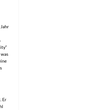
 Jahr
h
ity“
, was
eine
s
. Er
hl