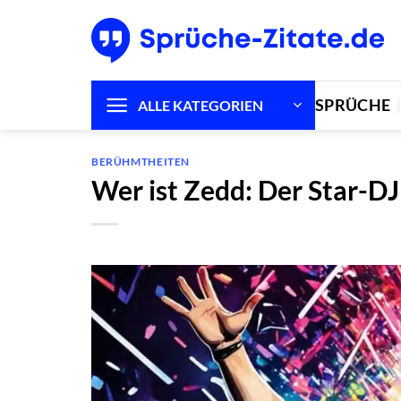
Zum
Inhalt
springen
SPRÜCHE
ALLE KATEGORIEN
BERÜHMTHEITEN
Wer ist Zedd: Der Star-D