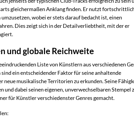
uch jenseits der typischen Club-Tracks erfolgreich zu sein 
arts gleichermaßen Anklang finden. Er nutzt fortschrittlic
umzusetzen, wobei er stets darauf bedacht ist, einen
en. Dies zeigt sich in der Detailverliebtheit, mit der er
giert.
en und globale Reichweite
 beeindruckenden Liste von Künstlern aus verschiedenen G
sind ein entscheidender Faktor für seine anhaltende
r neue musikalische Territorien zu erkunden. Seine Fähigke
ren und dabei seinen eigenen, unverwechselbaren Stempel 
tner für Künstler verschiedenster Genres gemacht.
len: