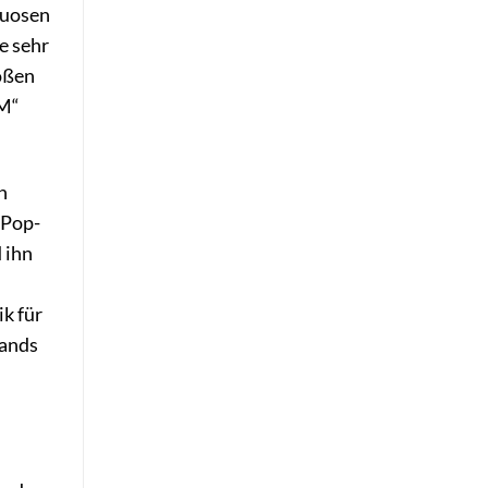
tuosen
e sehr
roßen
DM“
n
 Pop-
 ihn
k für
Hands