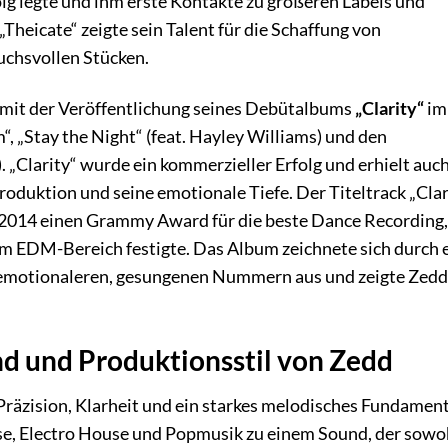
olg legte und ihm erste Kontakte zu größeren Labels und
Theicate“ zeigte sein Talent für die Schaffung von
uchsvollen Stücken.
e mit der Veröffentlichung seines Debütalbums
„Clarity“
im
, „Stay the Night“ (feat. Hayley Williams) und den
. „Clarity“ wurde ein kommerzieller Erfolg und erhielt auc
roduktion und seine emotionale Tiefe. Der Titeltrack „Clar
2014 einen Grammy Award für die beste Dance Recording
im EDM-Bereich festigte. Das Album zeichnete sich durch 
 emotionaleren, gesungenen Nummern aus und zeigte Zedd
d und Produktionsstil von Zedd
Präzision, Klarheit und ein starkes melodisches Fundament
se, Electro House und Popmusik zu einem Sound, der sowo