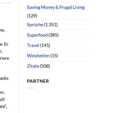
Saving Money & Frugal Living
(129)
Sprüche
(1.351)
ow,
Superfood
(385)
e. Er
Travel
(141)
n.
Weisheiten
(15)
riere
Zitate
(508)
racks
PARTNER
en.
ull
te“,