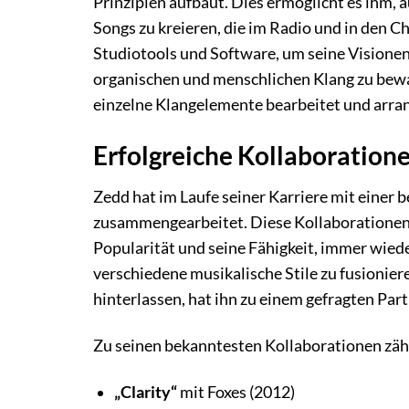
Prinzipien aufbaut. Dies ermöglicht es ihm, a
Songs zu kreieren, die im Radio und in den Ch
Studiotools und Software, um seine Visionen 
organischen und menschlichen Klang zu bewahr
einzelne Klangelemente bearbeitet und arran
Erfolgreiche Kollaboration
Zedd hat im Laufe seiner Karriere mit einer
zusammengearbeitet. Diese Kollaborationen 
Popularität und seine Fähigkeit, immer wiede
verschiedene musikalische Stile zu fusionie
hinterlassen, hat ihn zu einem gefragten Par
Zu seinen bekanntesten Kollaborationen zäh
„Clarity“
mit Foxes (2012)