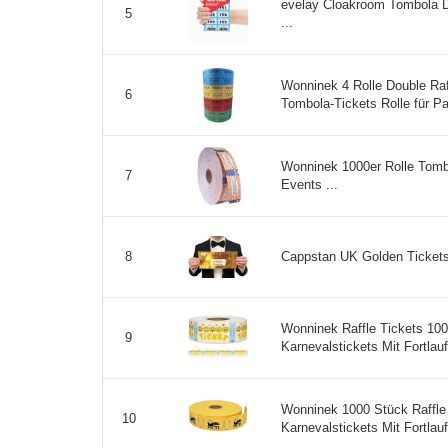
evelay Cloakroom Tombola D
5
...
Wonninek 4 Rolle Double Ra
6
Tombola-Tickets Rolle für Pa
Wonninek 1000er Rolle Tombol
7
Events ...
Cappstan UK Golden Tickets 
8
Wonninek Raffle Tickets 100
9
Karnevalstickets Mit Fortla
Wonninek 1000 Stück Raffle 
10
Karnevalstickets Mit Fortla