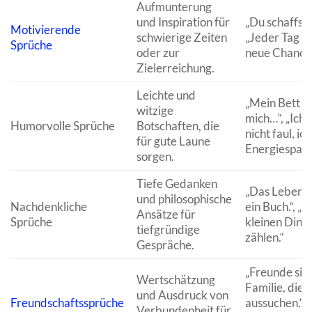
Aufmunterung
und Inspiration für
„Du schaffst 
Motivierende
schwierige Zeiten
„Jeder Tag is
Sprüche
oder zur
neue Chance.
Zielerreichung.
Leichte und
„Mein Bett v
witzige
mich…“, „Ich 
Humorvolle Sprüche
Botschaften, die
nicht faul, ic
für gute Laune
Energiespar
sorgen.
Tiefe Gedanken
„Das Leben is
und philosophische
Nachdenkliche
ein Buch.“, „D
Ansätze für
Sprüche
kleinen Ding
tiefgründige
zählen.“
Gespräche.
„Freunde sin
Wertschätzung
Familie, die 
und Ausdruck von
Freundschaftssprüche
aussuchen.“,
Verbundenheit für